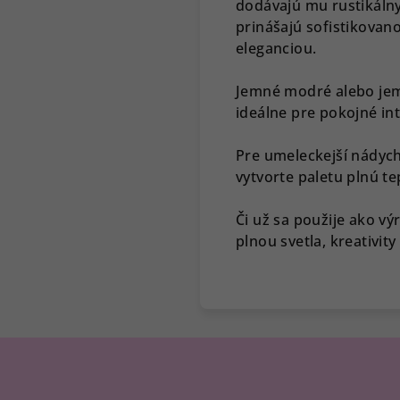
dodávajú mu rustikáln
prinášajú sofistikova
eleganciou.
Jemné modré alebo jem
ideálne pre pokojné in
Pre umeleckejší nádyc
vytvorte paletu plnú te
Či už sa použije ako vý
plnou svetla, kreativity