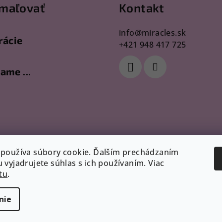
maľovať
Kontakt
info
@
miracles.sk
rácie
+421 948 417 725
ame ...
používa súbory cookie. Ďalším prechádzaním
 vyjadrujete súhlas s ich používaním. Viac
tu
.
nie
Copyright 2026
vyhradené.