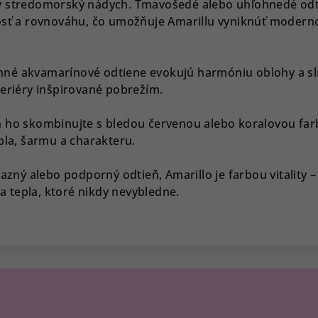
y stredomorský nádych. Tmavošedé alebo uhľohnedé od
nosť a rovnováhu, čo umožňuje Amarillu vyniknúť modern
né akvamarínové odtiene evokujú harmóniu oblohy a sl
teriéry inšpirované pobrežím.
h ho skombinujte s bledou červenou alebo koralovou far
pla, šarmu a charakteru.
razný alebo podporný odtieň, Amarillo je farbou vitality –
 a tepla, ktoré nikdy nevybledne.