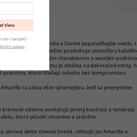
ia
kať zľavu
u nás v bezpečí.
óny, slnkom zaliate polia a žiarivé popoludňajšie svetlo, 
bných údajov
 zároveň žiarivá a okamžite pozdvihuje atmosféru každéh
 nachádza.
Svojím živým charakterom a veselým podtón
o interiérov, vďaka čomu je ideálna na dekoračné steny, 
é priestory, ktoré hľadajú odvahu bez kompromisov.
, Amarillo sa stáva ešte výraznejšou, keď sa premyslene
é krémové odtiene poskytujú jemný kontrast a vytvárajú
paletu, ktorá pôsobí otvorene a vzdušne.
na, okrová alebo tlmená hnedá, utlmujú jas Amarilla a