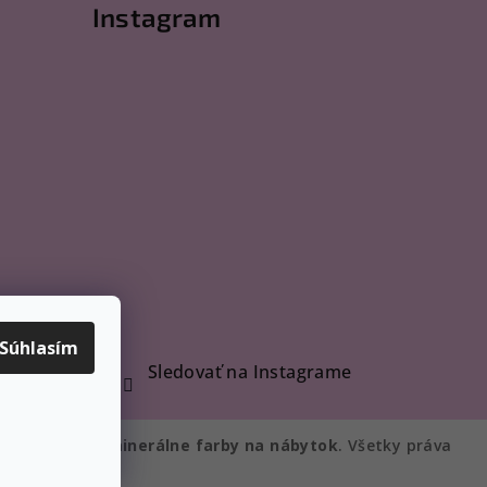
Instagram
Súhlasím
Sledovať na Instagrame
Miracles.sk | minerálne farby na nábytok
. Všetky práva