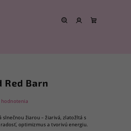
Hľadať
Prihlásenie
Nákupný
košík
d Red Barn
 hodnotenia
 slnečnou žiarou – žiarivá, zlatožltá s
radosť, optimizmus a tvorivú energiu.