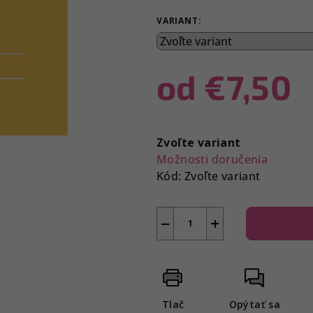
z
VARIANT:
5
hviezdičiek.
od
€7,50
Jednotková
cena:
Zvoľte variant
Možnosti doručenia
Kód:
Zvoľte variant
−
+
Tlač
Opýtať sa