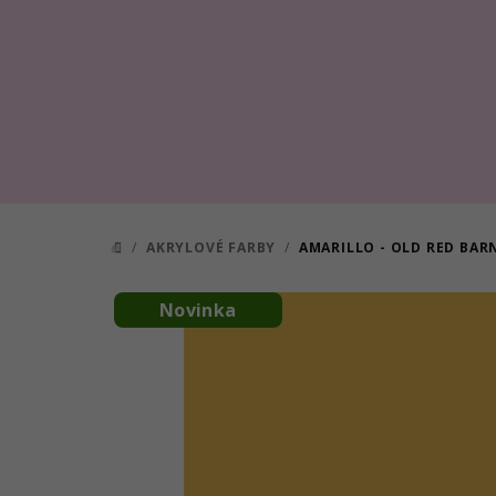
Prejsť
na
obsah
/
AKRYLOVÉ FARBY
/
AMARILLO - OLD RED BAR
DOMOV
Novinka