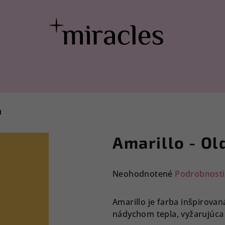
N
Amarillo - Ol
Priemerné
Neohodnotené
Podrobnosti
hodnotenie
produktu
Amarillo je farba inšpirovaná
je
nádychom tepla, vyžarujúca 
0,0