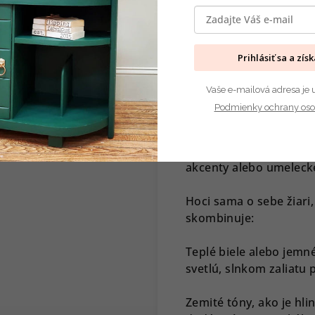
Popis
Diskus
Prihlásiť sa a zís
Podrobný popis
Vaše e-mailová adresa je 
Pripomínajúc zrelé citr
Podmienky ochrany oso
farba je osviežujúca a
priestoru, v ktorom sa
Amarillo vnáša život d
akcenty alebo umeleck
Hoci sama o sebe žiari
skombinuje:
Teplé biele alebo jemn
svetlú, slnkom zaliatu 
Zemité tóny, ako je hli