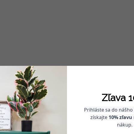
ECO friendly
Všetky produkty Fusion™
neškodné, bezolovnaté, takm
zápachu a majú veľmi nízky
ľahko vyparovateľných organ
Zľava 1
zlúčenín (VOC), neobsah
amoniak ani formaldehy
Prihláste sa do nášho
získajte
10% zľavu
nákup.