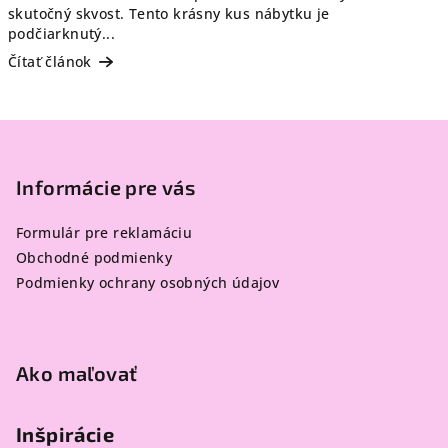
skutočný skvost. Tento krásny kus nábytku je
podčiarknutý...
Čítať článok
Z
á
p
Informácie pre vás
ä
Formulár pre reklamáciu
t
Obchodné podmienky
i
Podmienky ochrany osobných údajov
e
Ako maľovať
Inšpirácie