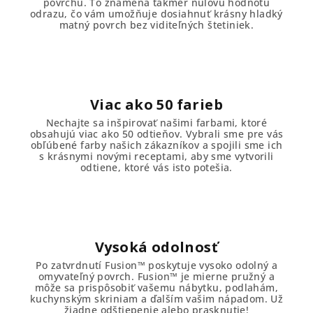
k
povrchu. To znamená takmer nulovú hodnotu
odrazu, čo vám umožňuje dosiahnuť krásny hladký
matný povrch bez viditeľných štetiniek.
Viac ako 50 farieb
Nechajte sa inšpirovať našimi farbami, ktoré
obsahujú viac ako 50 odtieňov. Vybrali sme pre vás
obľúbené farby našich zákazníkov a spojili sme ich
s krásnymi novými receptami, aby sme vytvorili
odtiene, ktoré vás isto potešia.
Vysoká odolnosť
Po zatvrdnutí Fusion™ poskytuje vysoko odolný a
omyvateľný povrch. Fusion™ je mierne pružný a
môže sa prispôsobiť vašemu nábytku, podlahám,
kuchynským skriniam a ďalším vašim nápadom. Už
žiadne odštiepenie alebo prasknutie!