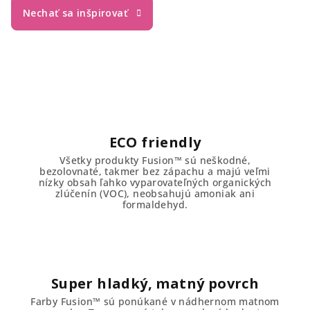
Vám vystačí na 7m², čo predstavuje jednu väčšiu
Nechať sa inšpirovať
komodu v 2 vrstvách. Minerálne farby Fusion sú
vodeodolné a obsahujú UV filter takže sú vhodné aj do
exteriéru.
M
i
r
a
ECO friendly
c
Všetky produkty Fusion™ sú neškodné,
bezolovnaté, takmer bez zápachu a majú veľmi
l
nízky obsah ľahko vyparovateľných organických
zlúčenín (VOC), neobsahujú amoniak ani
formaldehyd.
e
s
.
Super hladký, matný povrch
s
Farby Fusion™ sú ponúkané v nádhernom matnom