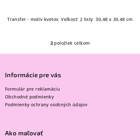
Transfer - motív kvetov. Veľkosť: 2 listy 30,48 x 30,48 cm
2
položiek celkom
O
v
Z
l
á
á
p
Informácie pre vás
d
a
ä
c
Formulár pre reklamáciu
t
i
Obchodné podmienky
i
e
Podmienky ochrany osobných údajov
e
p
r
v
k
Ako maľovať
y