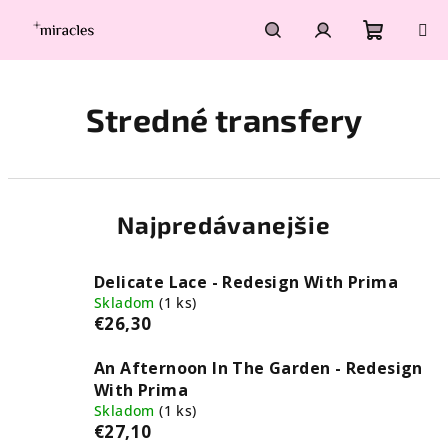
Prejsť
na
obsah
Nákupn
Hľadať
Prihlásenie
Stredné transfery
košík
Najpredávanejšie
Delicate Lace - Redesign With Prima
Skladom
(1 ks)
€26,30
An Afternoon In The Garden - Redesign
With Prima
Skladom
(1 ks)
€27,10