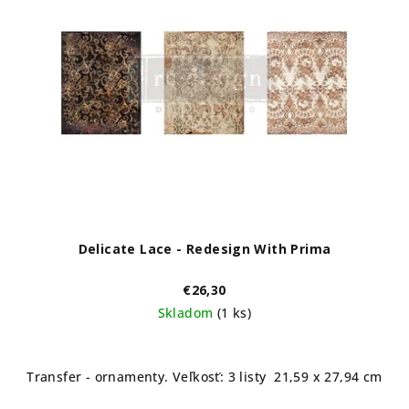
i
s
p
r
o
d
u
k
t
o
Delicate Lace - Redesign With Prima
v
€26,30
Skladom
(1 ks)
Transfer - ornamenty. Veľkosť: 3 listy 21,59 x 27,94 cm