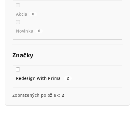
o
Akcia
0
v
Novinka
0
Značky
Redesign With Prima
2
Zobrazených položiek:
2
V
ý
p