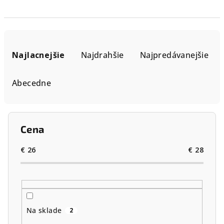
R
a
Najlacnejšie
Najdrahšie
Najpredávanejšie
d
e
Abecedne
n
i
e
Cena
p
r
€
26
€
28
o
d
u
k
Na sklade
2
t