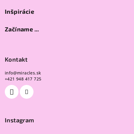
v
Inšpirácie
ý
p
i
Začíname ...
s
u
Kontakt
info
@
miracles.sk
+421 948 417 725
Instagram