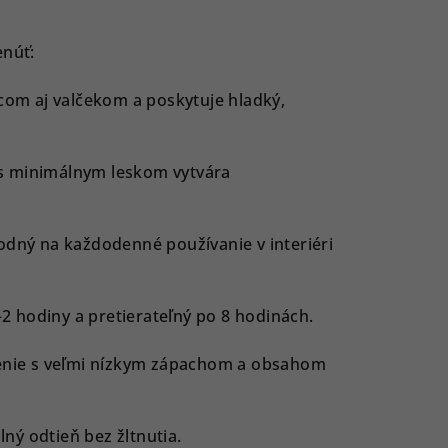
enúť:
com aj valčekom a poskytuje hladký,
s minimálnym leskom vytvára
odný na každodenné používanie v interiéri
–2 hodiny a pretierateľný po 8 hodinách.
ženie s veľmi nízkym zápachom a obsahom
lný odtieň bez žltnutia.