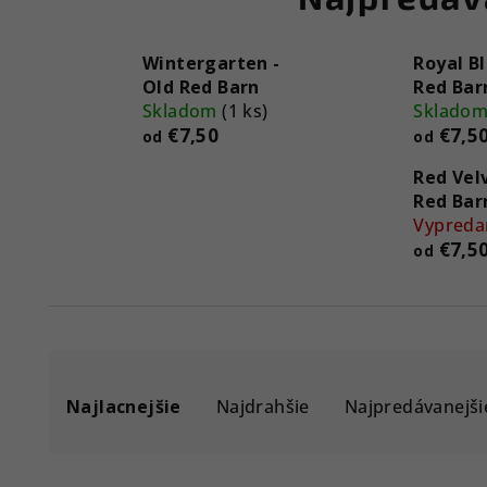
Wintergarten -
Royal Bl
Old Red Barn
Red Bar
Skladom
(1 ks)
Sklado
€7,50
€7,5
od
od
Red Velv
Red Bar
Vypreda
€7,5
od
R
Najlacnejšie
Najdrahšie
Najpredávanejši
a
d