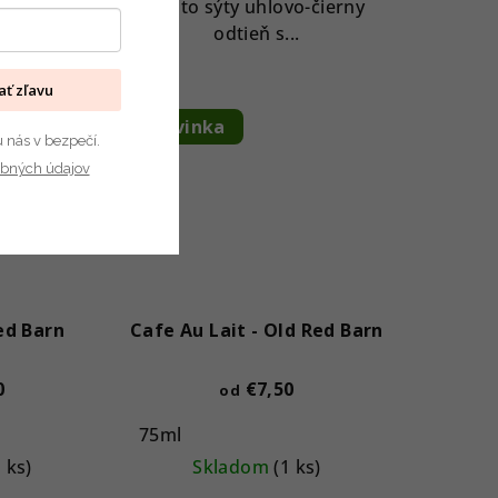
ho slnka
Tento sýty uhlovo-čierny
rbe –...
odtieň s...
kať zľavu
Novinka
u nás v bezpečí.
bných údajov
ed Barn
Cafe Au Lait - Old Red Barn
0
€7,50
od
75ml
1 ks)
Skladom
(1 ks)