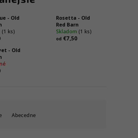
ue - Old
Rosetta - Old
n
Red Barn
m
(1 ks)
Skladom
(1 ks)
0
€7,50
od
et - Old
n
né
0
e
Abecedne