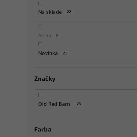
p
Na sklade
22
a
n
Akcia
0
e
l
Novinka
23
Značky
Old Red Barn
23
Farba