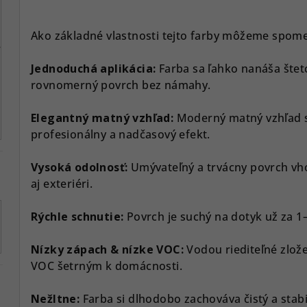
Ako základné vlastnosti tejto farby môžeme spom
Jednoduchá aplikácia:
Farba sa ľahko nanáša štet
rovnomerný povrch bez námahy.
Elegantný matný vzhľad:
Moderný matný vzhľad 
profesionálny a nadčasový efekt.
Vysoká odolnosť:
Umývateľný a trvácny povrch vh
aj exteriéri.
Rýchle schnutie:
Povrch je suchý na dotyk už za 1
Nízky zápach & nízke VOC:
Vodou riediteľné zlo
VOC šetrným k domácnosti.
Nežltne:
Farba si dlhodobo zachováva čistý a stabi