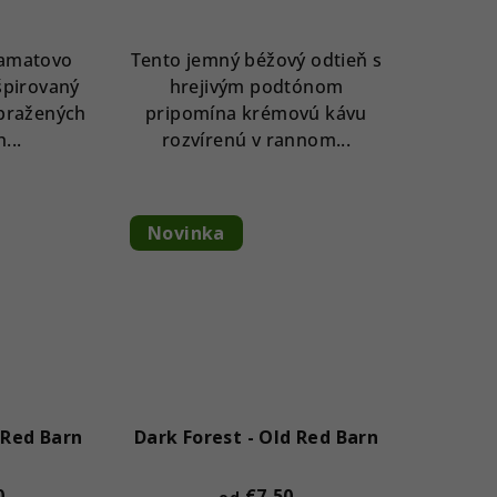
zamatovo
Tento jemný béžový odtieň s
špirovaný
hrejivým podtónom
pražených
pripomína krémovú kávu
...
rozvírenú v rannom...
Novinka
 Red Barn
Dark Forest - Old Red Barn
0
€7,50
od