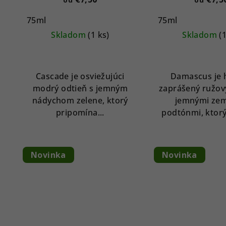
75ml
75ml
Skladom
(1 ks)
Skladom
(
Cascade je osviežujúci
Damascus je h
modrý odtieň s jemným
zaprášený ružov
nádychom zelene, ktorý
jemnými zem
pripomína...
podtónmi, ktorý 
Novinka
Novinka