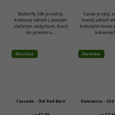
Butterfly Silk je nežný,
Cacao je sýty, 
krémový odtieň s jemným
hnedý odtieň in
zlatistým nádychom, ktorý
bohatými tónmi 
do priestoru...
kakaových
Novinka
Novinka
Cascade - Old Red Barn
Damascus - Old
€7,50
€7,5
od
od