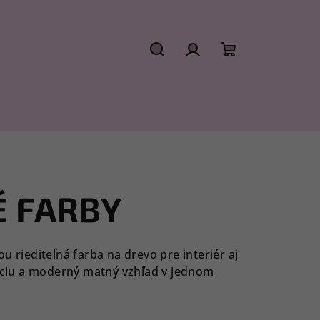
Hľadať
Prihlásenie
Nákupný
košík
 FARBY
 riediteľná farba na drevo pre interiér aj
áciu a moderný matný vzhľad v jednom