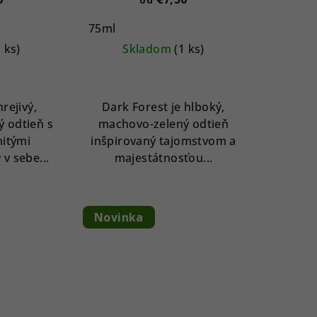
75ml
1 ks)
Skladom
(1 ks)
rejivý,
Dark Forest je hlboký,
ý odtieň s
machovo-zelený odtieň
itými
inšpirovaný tajomstvom a
v sebe...
majestátnosťou...
Novinka