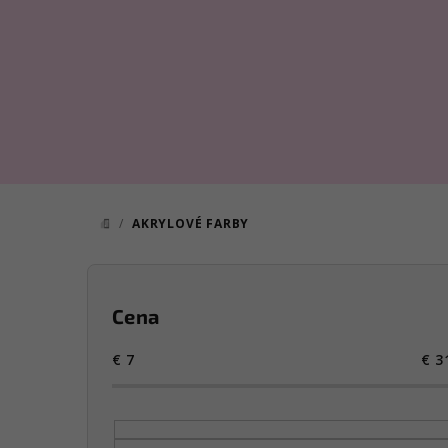
Prejsť
na
obsah
/
AKRYLOVÉ FARBY
DOMOV
B
o
Cena
č
€
7
€
3
n
ý