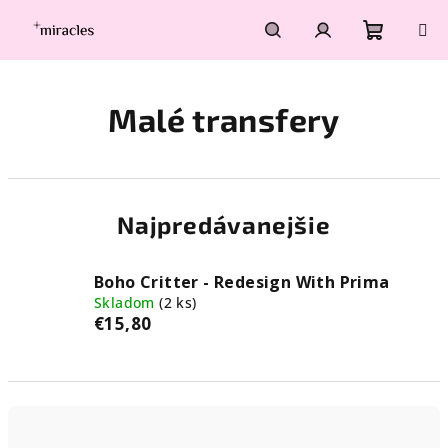
Prejsť
na
obsah
Nákupn
Hľadať
Prihlásenie
Malé transfery
košík
Najpredávanejšie
Boho Critter - Redesign With Prima
Skladom
(2 ks)
€15,80
R