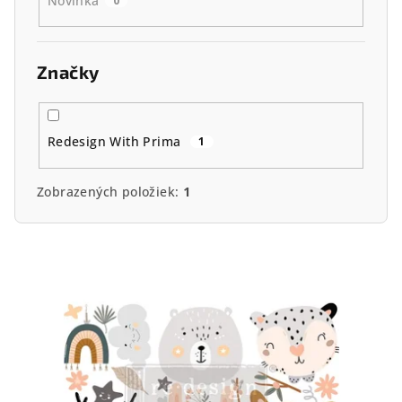
Novinka
0
Značky
Redesign With Prima
1
Zobrazených položiek:
1
V
ý
p
i
s
p
r