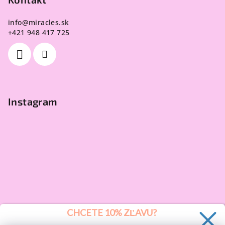
info
@
miracles.sk
+421 948 417 725
Instagram
CHCETE 10% ZĽAVU?