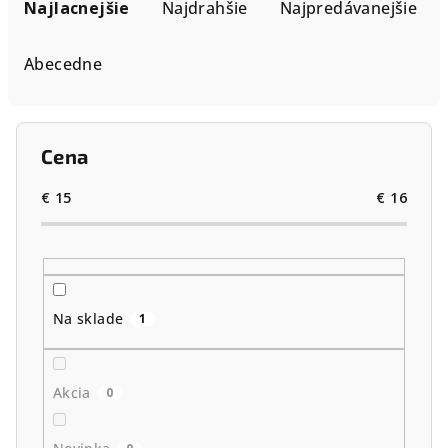
a
Najlacnejšie
Najdrahšie
Najpredávanejšie
d
e
Abecedne
n
i
e
Cena
p
r
€
15
€
16
o
d
u
k
Na sklade
1
t
o
Akcia
0
v