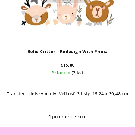
o
d
u
k
t
o
Boho Critter - Redesign With Prima
v
€15,80
Skladom
(2 ks)
Transfer - detský motív. Veľkosť: 3 listy 15,24 x 30,48 cm
1
položiek celkom
O
v
Z
l