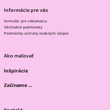
á
á
p
Informácie pre vás
d
a
ä
c
Formulár pre reklamáciu
t
i
Obchodné podmienky
i
e
Podmienky ochrany osobných údajov
e
p
r
v
k
Ako maľovať
y
v
Inšpirácie
ý
p
i
Začíname ...
s
u
Kontakt