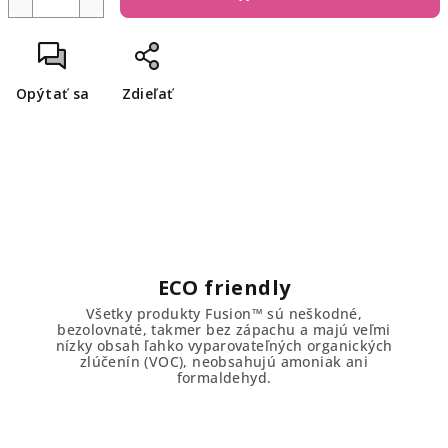
Opýtať sa
Zdieľať
ECO friendly
Všetky produkty Fusion™ sú neškodné,
bezolovnaté, takmer bez zápachu a majú veľmi
nízky obsah ľahko vyparovateľných organických
zlúčenín (VOC), neobsahujú amoniak ani
formaldehyd.