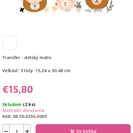
Transfer - detský motív.
Veľkosť: 3 listy 15,24 x 30,48 cm
€15,80
Jednotková
Skladom
(2 ks)
cena:
Možnosti doručenia
Kód:
08.50.0256.0000
−
+
Do košíka