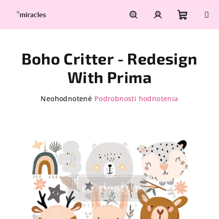
Prejsť
na
obsah
Nákupn
Hľadať
Prihlásenie
Boho Critter - Redesign
košík
With Prima
Priemerné
Neohodnotené
Podrobnosti hodnotenia
hodnotenie
produktu
je
0,0
z
5
hviezdičiek.