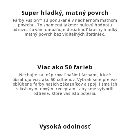
Super hladký, matný povrch
Farby Fusion™ sú ponúkané v nádhernom matnom
povrchu. To znamená takmer nulovú hodnotu
odrazu, čo vám umožňuje dosiahnuť krásny hladký
matný povrch bez viditeľných štetiniek.
Viac ako 50 farieb
Nechajte sa inšpirovať našimi farbami, ktoré
obsahujú viac ako 50 odtieňov. Vybrali sme pre vás
obľúbené farby našich zákazníkov a spojili sme ich
s krásnymi novými receptami, aby sme vytvorili
odtiene, ktoré vás isto potešia.
Vysoká odolnosť