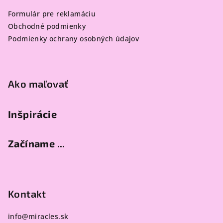
ä
Formulár pre reklamáciu
t
Obchodné podmienky
i
Podmienky ochrany osobných údajov
e
Ako maľovať
Inšpirácie
Začíname ...
Kontakt
info
@
miracles.sk