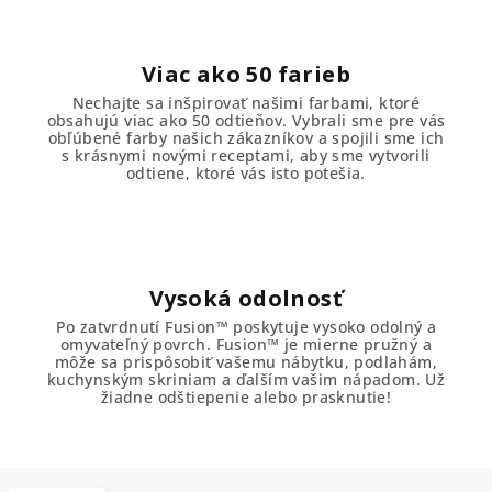
Viac ako 50 farieb
Nechajte sa inšpirovať našimi farbami, ktoré
obsahujú viac ako 50 odtieňov. Vybrali sme pre vás
obľúbené farby našich zákazníkov a spojili sme ich
s krásnymi novými receptami, aby sme vytvorili
odtiene, ktoré vás isto potešia.
Vysoká odolnosť
Po zatvrdnutí Fusion™ poskytuje vysoko odolný a
omyvateľný povrch. Fusion™ je mierne pružný a
môže sa prispôsobiť vašemu nábytku, podlahám,
kuchynským skriniam a ďalším vašim nápadom. Už
žiadne odštiepenie alebo prasknutie!