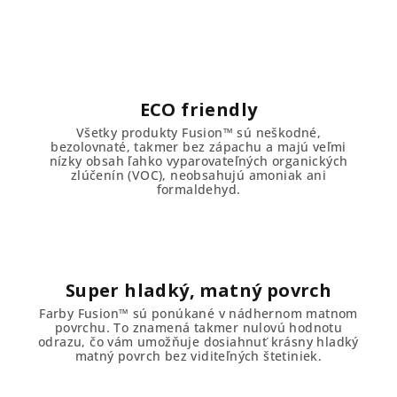
ECO friendly
Všetky produkty Fusion™ sú neškodné,
bezolovnaté, takmer bez zápachu a majú veľmi
nízky obsah ľahko vyparovateľných organických
zlúčenín (VOC), neobsahujú amoniak ani
formaldehyd.
Super hladký, matný povrch
Farby Fusion™ sú ponúkané v nádhernom matnom
povrchu. To znamená takmer nulovú hodnotu
odrazu, čo vám umožňuje dosiahnuť krásny hladký
matný povrch bez viditeľných štetiniek.