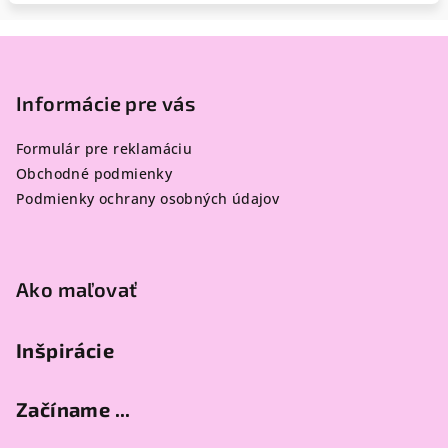
Z
á
p
Informácie pre vás
ä
Formulár pre reklamáciu
t
Obchodné podmienky
i
Podmienky ochrany osobných údajov
e
Ako maľovať
Inšpirácie
Začíname ...