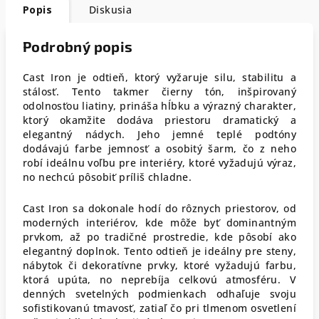
Popis
Diskusia
Podrobný popis
C
ast Iron je odtieň, ktorý vyžaruje silu, stabilitu a
stálosť. Tento takmer čierny tón, inšpirovaný
odolnosťou liatiny, prináša hĺbku a výrazný charakter,
ktorý okamžite dodáva priestoru dramatický a
elegantný nádych. Jeho jemné teplé podtóny
dodávajú farbe jemnosť a osobitý šarm, čo z neho
robí ideálnu voľbu pre interiéry, ktoré vyžadujú výraz,
no nechcú pôsobiť príliš chladne.
Cast Iron sa dokonale hodí do rôznych priestorov, od
moderných interiérov, kde môže byť dominantným
prvkom, až po tradičné prostredie, kde pôsobí ako
elegantný doplnok. Tento odtieň je ideálny pre steny,
nábytok či dekoratívne prvky, ktoré vyžadujú farbu,
ktorá upúta, no neprebíja celkovú atmosféru. V
denných svetelných podmienkach odhaľuje svoju
sofistikovanú tmavosť, zatiaľ čo pri tlmenom osvetlení