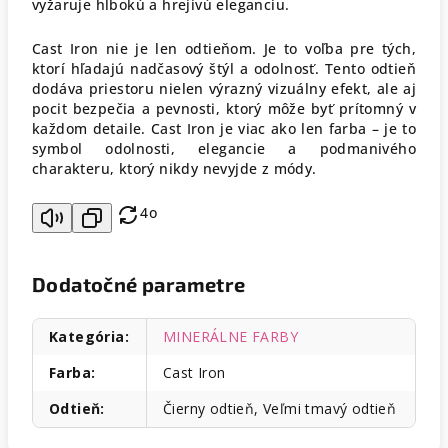
vyžaruje hlbokú a hrejivú eleganciu.
Cast Iron nie je len odtieňom. Je to voľba pre tých,
ktorí hľadajú nadčasový štýl a odolnosť. Tento odtieň
dodáva priestoru nielen výrazný vizuálny efekt, ale aj
pocit bezpečia a pevnosti, ktorý môže byť prítomný v
každom detaile. Cast Iron je viac ako len farba – je to
symbol odolnosti, elegancie a podmanivého
charakteru, ktorý nikdy nevyjde z módy.
4o
Dodatočné parametre
Kategória
:
MINERÁLNE FARBY
Farba
:
Cast Iron
Odtieň
:
Čierny odtieň, Veľmi tmavý odtieň