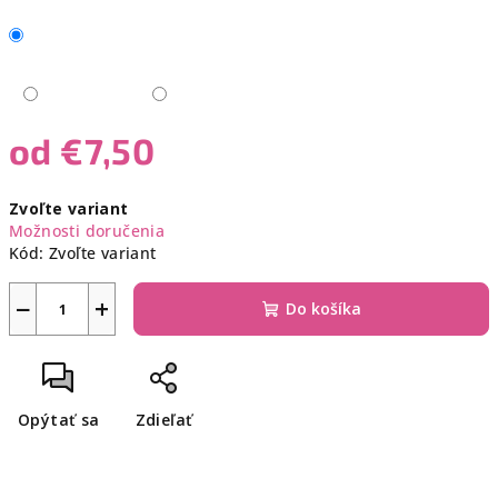
od
€7,50
Jednotková
Zvoľte variant
cena:
Možnosti doručenia
Kód:
Zvoľte variant
−
+
Do košíka
Opýtať sa
Zdieľať