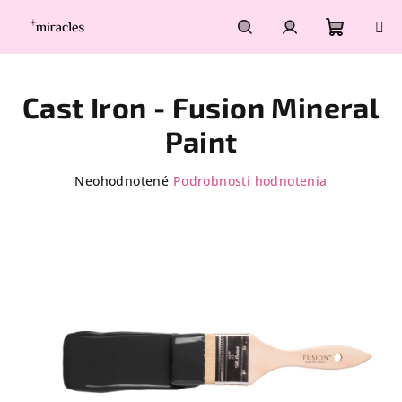
Prejsť
na
obsah
Nákupn
Hľadať
Prihlásenie
Cast Iron - Fusion Mineral
košík
Paint
Priemerné
Neohodnotené
Podrobnosti hodnotenia
hodnotenie
produktu
je
0,0
z
5
hviezdičiek.