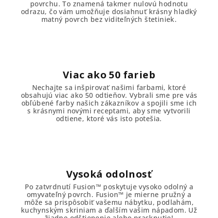
povrchu. To znamená takmer nulovú hodnotu
odrazu, čo vám umožňuje dosiahnuť krásny hladký
matný povrch bez viditeľných štetiniek.
Viac ako 50 farieb
Nechajte sa inšpirovať našimi farbami, ktoré
obsahujú viac ako 50 odtieňov. Vybrali sme pre vás
obľúbené farby našich zákazníkov a spojili sme ich
s krásnymi novými receptami, aby sme vytvorili
odtiene, ktoré vás isto potešia.
Vysoká odolnosť
Po zatvrdnutí Fusion™ poskytuje vysoko odolný a
omyvateľný povrch. Fusion™ je mierne pružný a
môže sa prispôsobiť vašemu nábytku, podlahám,
kuchynským skriniam a ďalším vašim nápadom. Už
žiadne odštiepenie alebo prasknutie!