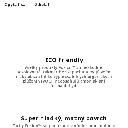
Opýtať sa
Zdieľať
ECO friendly
Všetky produkty Fusion™ sú neškodné,
bezolovnaté, takmer bez zápachu a majú veľmi
nízky obsah ľahko vyparovateľných organických
zlúčenín (VOC), neobsahujú amoniak ani
formaldehyd.
Super hladký, matný povrch
Farby Fusion™ sú ponúkané v nádhernom matnom