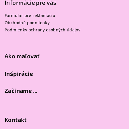
p
Informácie pre vás
ä
Formulár pre reklamáciu
t
Obchodné podmienky
i
Podmienky ochrany osobných údajov
e
Ako maľovať
Inšpirácie
Začíname ...
Kontakt