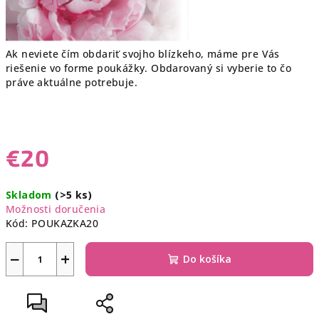
Ak neviete čím obdariť svojho blízkeho, máme pre Vás
riešenie vo forme poukážky. Obdarovaný si vyberie to čo
práve aktuálne potrebuje.
€20
Jednotková
Skladom
(>5 ks)
cena:
Možnosti doručenia
Kód:
POUKAZKA20
−
+
Do košíka