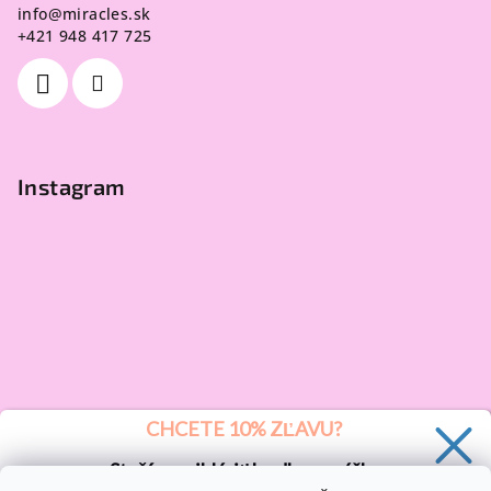
info
@
miracles.sk
+421 948 417 725
Instagram
CHCETE 10% ZĽAVU?
Stačí sa prihlásiť k odberu nášho