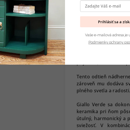
Inšpiráciu nachádza v
kde sa listy pohybujú
Prihlásiť sa a zís
leta. V pokojných d
pomalším tempom.
Vaše e-mailová adresa je 
Podmienky ochrany oso
Giallo Verde prináša d
rozjasniť a naplniť 
príjemne, otvorene a pr
Tento odtieň nádherne
zároveň mu dodáva sv
plného svetla a radosti
Giallo Verde sa dokon
keramika pri ňom pôsob
útulný, harmonický a p
sviežosť. V kombiná