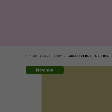
Prejsť
na
obsah
/
AKRYLOVÉ FARBY
/
GIALLO VERDE - OLD RED
DOMOV
Novinka