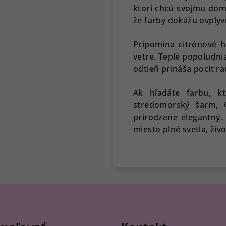
ktorí chcú svojmu domo
že farby dokážu ovplyv
Pripomína citrónové 
vetre. Teplé popoludni
odtieň prináša pocit ra
Ak hľadáte farbu, kt
stredomorský šarm, G
prirodzene elegantný.
miesto plné svetla, živ