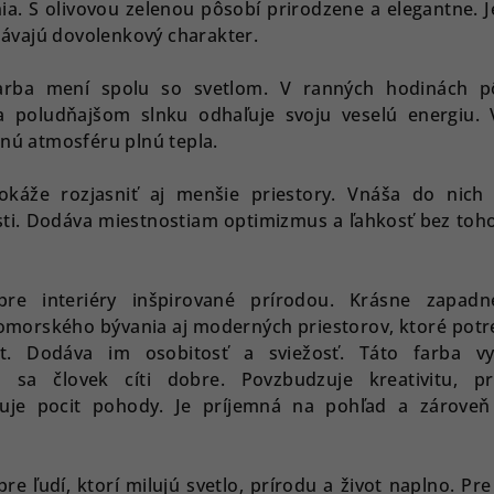
a. S olivovou zelenou pôsobí prirodzene a elegantne. 
vajú dovolenkový charakter.
arba mení spolu so svetlom. V ranných hodinách p
a poludňajšom slnku odhaľuje svoju veselú energiu. 
lnú atmosféru plnú tepla.
okáže rozjasniť aj menšie priestory. Vnáša do nich 
sti. Dodáva miestnostiam optimizmus a ľahkosť bez toho
pre interiéry inšpirované prírodou. Krásne zapad
domorského bývania aj moderných priestorov, ktoré potr
t. Dodáva im osobitosť a sviežosť.
Táto farba vy
 sa človek cíti dobre. Povzbudzuje kreativitu, pr
uje pocit pohody. Je príjemná na pohľad a zároveň
pre ľudí, ktorí milujú svetlo, prírodu a život naplno. Pre