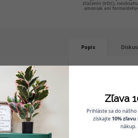
zlúčenín (VOC), neobsah
amoniak ani formaldehy
Popis
Diskus
Podrobný popis
Giallo Verde je farba, k
Pripomína prvé slnečn
Zľava 1
Je to odtieň, ktorý do
Prihláste sa do nášho
Jeho jedinečný charakte
získajte
10% zľavu
harmonický tón, ktorý 
nákup.
príliš jemný. Má presn
ho zahltil.