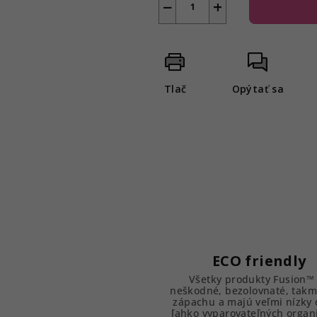
−
+
Tlač
Opýtať sa
ECO friendly
Všetky produkty Fusion™
neškodné, bezolovnaté, takm
zápachu a majú veľmi nízky
ľahko vyparovateľných organ