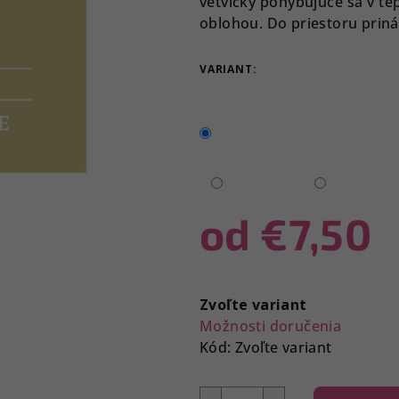
vetvičky pohybujúce sa v t
z
oblohou. Do priestoru prin
5
hviezdičiek.
VARIANT:
od
€7,50
Jednotková
cena:
Zvoľte variant
Možnosti doručenia
Kód:
Zvoľte variant