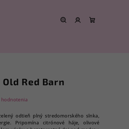
Hľadať
Prihlásenie
Nákupný
košík
- Old Red Barn
 hodnotenia
o-zelený odtieň plný stredomorského slnka,
rgie. Pripomína citrónové háje, olivové