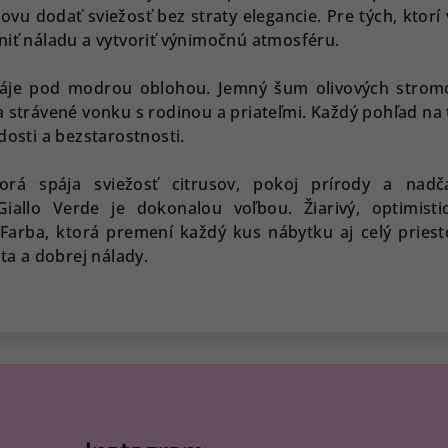
vu dodať sviežosť bez straty elegancie. Pre tých, ktorí 
niť náladu a vytvoriť výnimočnú atmosféru.
háje pod modrou oblohou. Jemný šum olivových strom
a strávené vonku s rodinou a priateľmi. Každý pohľad na
dosti a bezstarostnosti.
orá spája sviežosť citrusov, pokoj prírody a nadč
iallo Verde je dokonalou voľbou. Žiarivý, optimisti
 Farba, ktorá premení každý kus nábytku aj celý priest
ota a dobrej nálady.