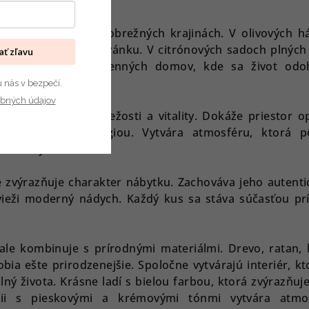
 slnkom zaliatych pobrežných krajinách. V olivových há
 v teplom morskom vánku. V citrónových sadoch plných
kať zľavu
voroch starých kamenných domov, kde sa život odo
u nás v bezpečí.
bných údajov
o domova pocit sviežosti a vitality. Dokáže priestor o
ho pozitívnou energiou. Vytvára atmosféru, ktorá p
iateľsky.
 zvýrazňuje charakter nábytku. Zachováva jeho autentic
ieži moderný nádych. Každý kus sa stáva súčasťou pr
.
ale kombinuje s prírodnými materiálmi. Drevo, ratan, ľ
ia ešte prirodzenejšie. Spoločne vytvárajú interiér, kt
lný života.
Krásne ladí s bielou farbou, ktorá zvýrazňuj
cii s pieskovými a krémovými tónmi vytvára atmo