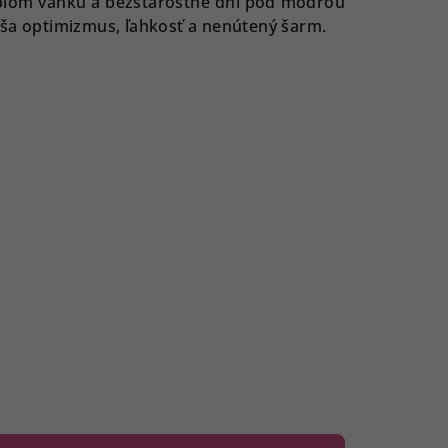
eplom vánku a bezstarostné dni pod modrou
áša optimizmus, ľahkosť a nenútený šarm.