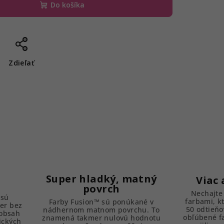
Do košíka
Zdieľať
Super hladký, matný
Viac 
povrch
Nechajte 
 sú
farbami, k
Farby Fusion™ sú ponúkané v
er bez
50 odtieňo
nádhernom matnom povrchu. To
 obsah
obľúbené f
znamená takmer nulovú hodnotu
ických