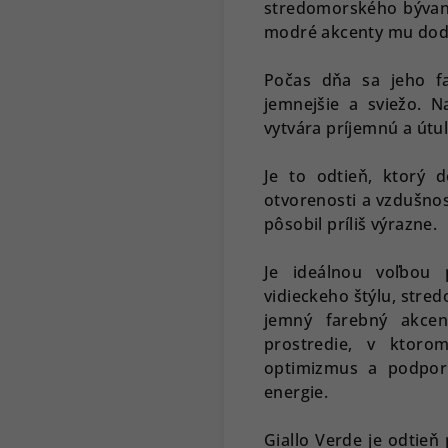
stredomorského bývani
modré akcenty mu dodá
Počas dňa sa jeho f
jemnejšie a sviežo. N
vytvára príjemnú a útu
Je to odtieň, ktorý d
otvorenosti a vzdušno
pôsobil príliš výrazne.
Je ideálnou voľbou 
vidieckeho štýlu, stre
jemný farebný akcen
prostredie, v ktorom
optimizmus a podpor
energie.
Giallo Verde je odtieň 