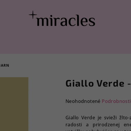
 BARN
Giallo Verde 
Priemerné
Neohodnotené
Podrobnosti
hodnotenie
produktu
Giallo Verde je svieži žlt
je
radosti a prirodzenej ene
0,0