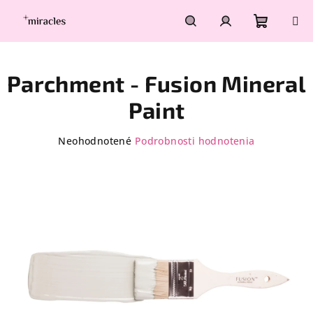
Prejsť
na
obsah
Nákupn
Hľadať
Prihlásenie
Parchment - Fusion Mineral
košík
Paint
Priemerné
Neohodnotené
Podrobnosti hodnotenia
hodnotenie
produktu
je
0,0
z
5
hviezdičiek.