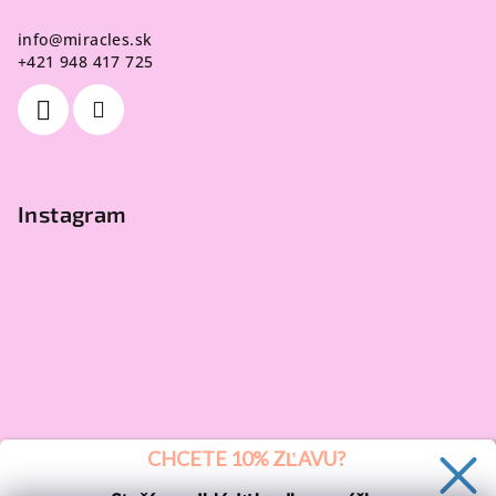
info
@
miracles.sk
+421 948 417 725
Instagram
CHCETE 10% ZĽAVU?