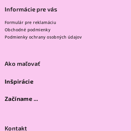
á
p
Informácie pre vás
ä
Formulár pre reklamáciu
t
Obchodné podmienky
i
Podmienky ochrany osobných údajov
e
Ako maľovať
Inšpirácie
Začíname ...
Kontakt