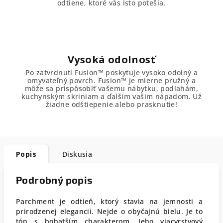
odtiene, ktoré vás isto potešia.
Vysoká odolnosť
Po zatvrdnutí Fusion™ poskytuje vysoko odolný a
omyvateľný povrch. Fusion™ je mierne pružný a
môže sa prispôsobiť vašemu nábytku, podlahám,
kuchynským skriniam a ďalším vašim nápadom. Už
žiadne odštiepenie alebo prasknutie!
Popis
Diskusia
Podrobný popis
Parchment je odtieň, ktorý stavia na jemnosti a
prirodzenej elegancii. Nejde o obyčajnú bielu. Je to
tón s bohatším charakterom. Jeho viacvrstvový