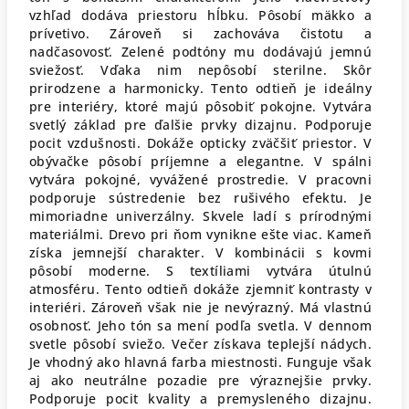
vzhľad dodáva priestoru hĺbku. Pôsobí mäkko a
prívetivo. Zároveň si zachováva čistotu a
nadčasovosť. Zelené podtóny mu dodávajú jemnú
sviežosť. Vďaka nim nepôsobí sterilne. Skôr
prirodzene a harmonicky. Tento odtieň je ideálny
pre interiéry, ktoré majú pôsobiť pokojne. Vytvára
svetlý základ pre ďalšie prvky dizajnu. Podporuje
pocit vzdušnosti. Dokáže opticky zväčšiť priestor. V
obývačke pôsobí príjemne a elegantne. V spálni
vytvára pokojné, vyvážené prostredie. V pracovni
podporuje sústredenie bez rušivého efektu. Je
mimoriadne univerzálny. Skvele ladí s prírodnými
materiálmi. Drevo pri ňom vynikne ešte viac. Kameň
získa jemnejší charakter. V kombinácii s kovmi
pôsobí moderne. S textíliami vytvára útulnú
atmosféru. Tento odtieň dokáže zjemniť kontrasty v
interiéri. Zároveň však nie je nevýrazný. Má vlastnú
osobnosť. Jeho tón sa mení podľa svetla. V dennom
svetle pôsobí sviežo. Večer získava teplejší nádych.
Je vhodný ako hlavná farba miestnosti. Funguje však
aj ako neutrálne pozadie pre výraznejšie prvky.
Podporuje pocit kvality a premysleného dizajnu.