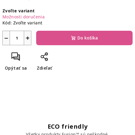
Jednotková
Zvoľte variant
cena:
Možnosti doručenia
Kód:
Zvoľte variant
−
+
Do košíka
Opýtať sa
Zdieľať
ECO friendly
Všetky produkty Fusion™ sú neškodné,