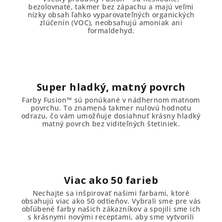
bezolovnaté, takmer bez zápachu a majú veľmi
nízky obsah ľahko vyparovateľných organických
zlúčenín (VOC), neobsahujú amoniak ani
formaldehyd.
Super hladký, matný povrch
Farby Fusion™ sú ponúkané v nádhernom matnom
povrchu. To znamená takmer nulovú hodnotu
odrazu, čo vám umožňuje dosiahnuť krásny hladký
matný povrch bez viditeľných štetiniek.
Viac ako 50 farieb
Nechajte sa inšpirovať našimi farbami, ktoré
obsahujú viac ako 50 odtieňov. Vybrali sme pre vás
obľúbené farby našich zákazníkov a spojili sme ich
s krásnymi novými receptami, aby sme vytvorili