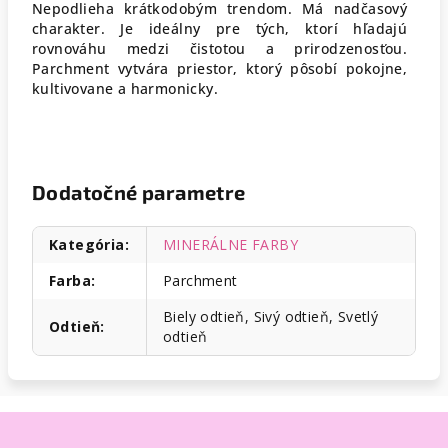
Nepodlieha krátkodobým trendom. Má nadčasový
charakter. Je ideálny pre tých, ktorí hľadajú
rovnováhu medzi čistotou a prirodzenosťou.
Parchment vytvára priestor, ktorý pôsobí pokojne,
kultivovane a harmonicky.
Dodatočné parametre
Kategória
:
MINERÁLNE FARBY
Farba
:
Parchment
Biely odtieň, Sivý odtieň, Svetlý
Odtieň
:
odtieň
Z