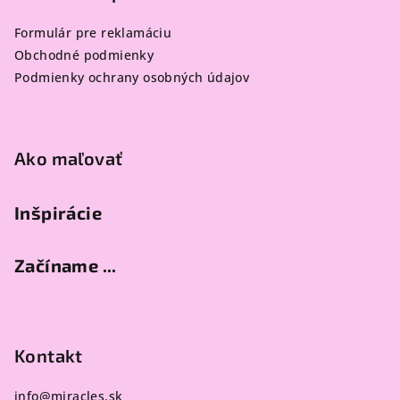
ä
Formulár pre reklamáciu
t
Obchodné podmienky
i
Podmienky ochrany osobných údajov
e
Ako maľovať
Inšpirácie
Začíname ...
Kontakt
info
@
miracles.sk