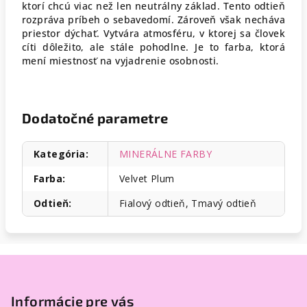
ktorí chcú viac než len neutrálny základ. Tento odtieň
rozpráva príbeh o sebavedomí. Zároveň však necháva
priestor dýchať. Vytvára atmosféru, v ktorej sa človek
cíti dôležito, ale stále pohodlne. Je to farba, ktorá
mení miestnosť na vyjadrenie osobnosti.
Dodatočné parametre
Kategória
:
MINERÁLNE FARBY
Farba
:
Velvet Plum
Odtieň
:
Fialový odtieň, Tmavý odtieň
Z
á
p
Informácie pre vás