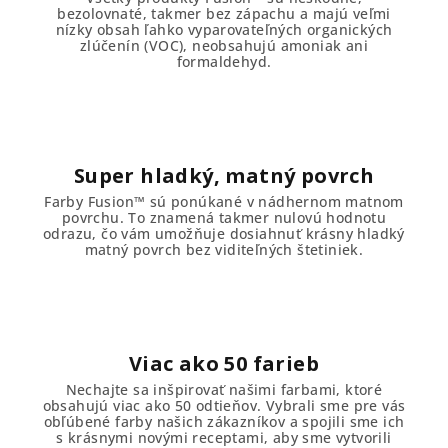
bezolovnaté, takmer bez zápachu a majú veľmi
nízky obsah ľahko vyparovateľných organických
zlúčenín (VOC), neobsahujú amoniak ani
formaldehyd.
Super hladký, matný povrch
Farby Fusion™ sú ponúkané v nádhernom matnom
povrchu. To znamená takmer nulovú hodnotu
odrazu, čo vám umožňuje dosiahnuť krásny hladký
matný povrch bez viditeľných štetiniek.
Viac ako 50 farieb
Nechajte sa inšpirovať našimi farbami, ktoré
obsahujú viac ako 50 odtieňov. Vybrali sme pre vás
obľúbené farby našich zákazníkov a spojili sme ich
s krásnymi novými receptami, aby sme vytvorili