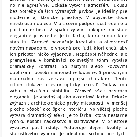
no nie agresívne. Dokáže vytvoriť atmosféru luxusu
bez potreby ďalších výrazných prvkov. Je ideálny pre
moderné aj klasické priestory. V obývačke dodá
miestnosti noblesu. V pracovni podporí sústredenie a
pocit dôležitosti. V spálni vytvorí pokojné, no stále
elegantné prostredie. Je to farba, ktorá komunikuje
stabilitu. Zároveň naznačuje kreativitu a otvorenosť
novým nápadom. Je vhodná pre ľudí, ktorí chcú, aby
ich priestor niečo vyjadroval. Nepôsobí náhodne, ale
premyslene. V kombinácii so svetlými tónmi vytvára
dramatický kontrast. So zlatými alebo kovovými
doplnkami pôsobí mimoriadne luxusne. S prírodnými
materiálmi zas získava teplejší charakter. Tento
odtieň dokáže priestor opticky ukotviť. Dodáva mu
váhu a vizuálnu stabilitu. Zároveň však nestráca
eleganciu. Je vhodný aj ako akcentová farba. Dokáže
zvýrazniť architektonické prvky miestnosti. V menšej
ploche pôsobí ako šperk interiéru. Vo väčšej ploche
vytvára dramatický efekt. Je to farba, ktorá nestarne
rýchlo. Pôsobí nadčasovo a kultivovane. V priestore
vyvoláva pocit istoty. Podporuje dojem kvality a
starostlivého výberu. Je ideálnou voľbou pre tých,