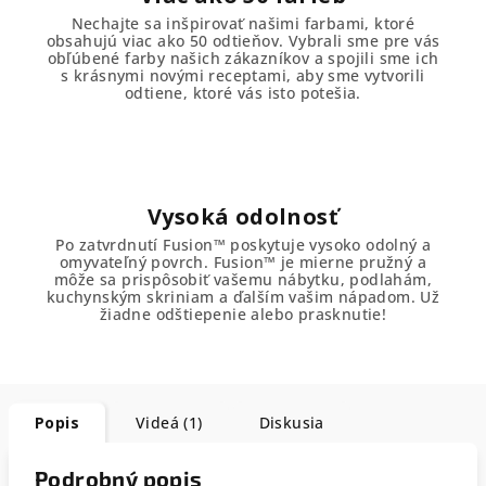
Nechajte sa inšpirovať našimi farbami, ktoré
obsahujú viac ako 50 odtieňov. Vybrali sme pre vás
obľúbené farby našich zákazníkov a spojili sme ich
s krásnymi novými receptami, aby sme vytvorili
odtiene, ktoré vás isto potešia.
Vysoká odolnosť
Po zatvrdnutí Fusion™ poskytuje vysoko odolný a
omyvateľný povrch. Fusion™ je mierne pružný a
môže sa prispôsobiť vašemu nábytku, podlahám,
kuchynským skriniam a ďalším vašim nápadom. Už
žiadne odštiepenie alebo prasknutie!
Popis
Videá (1)
Diskusia
Podrobný popis