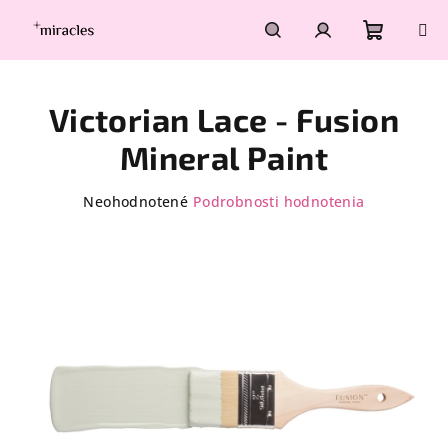
Prejsť
na
obsah
Nákupn
Hľadať
Prihlásenie
Victorian Lace - Fusion
košík
Mineral Paint
Priemerné
Neohodnotené
Podrobnosti hodnotenia
hodnotenie
produktu
je
0,0
z
5
hviezdičiek.