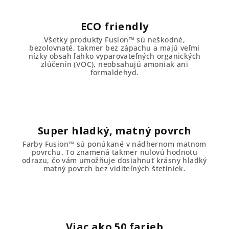
ECO friendly
Všetky produkty Fusion™ sú neškodné,
bezolovnaté, takmer bez zápachu a majú veľmi
nízky obsah ľahko vyparovateľných organických
zlúčenín (VOC), neobsahujú amoniak ani
formaldehyd.
Super hladký, matný povrch
Farby Fusion™ sú ponúkané v nádhernom matnom
povrchu. To znamená takmer nulovú hodnotu
odrazu, čo vám umožňuje dosiahnuť krásny hladký
matný povrch bez viditeľných štetiniek.
Viac ako 50 farieb