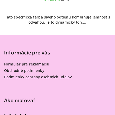
Táto špecifická farba sivého odtieňu kombinuje jemnosť s
odvahou. Je to dynamický tón,...
Z
á
p
Informácie pre vás
ä
Formulár pre reklamáciu
t
Obchodné podmienky
i
Podmienky ochrany osobných údajov
e
Ako maľovať