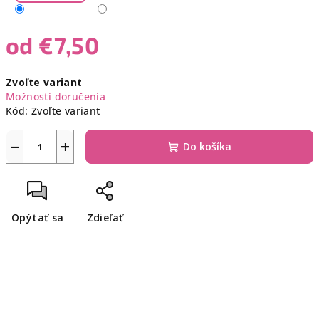
od
€7,50
Jednotková
Zvoľte variant
cena:
Možnosti doručenia
Kód:
Zvoľte variant
−
+
Do košíka
Opýtať sa
Zdieľať