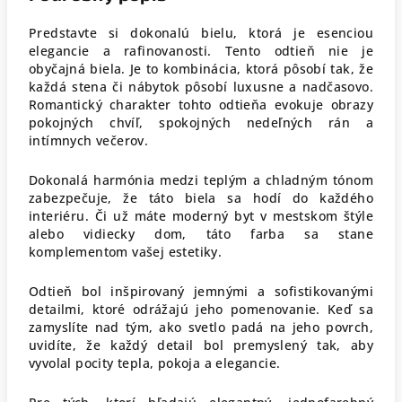
Predstavte si dokonalú bielu, ktorá je esenciou
elegancie a rafinovanosti. Tento odtieň nie je
obyčajná biela. Je to kombinácia, ktorá pôsobí tak, že
každá stena či nábytok pôsobí luxusne a nadčasovo.
Romantický charakter tohto odtieňa evokuje obrazy
pokojných chvíľ, spokojných nedeľných rán a
intímnych večerov.
Dokonalá harmónia medzi teplým a chladným tónom
zabezpečuje, že táto biela sa hodí do každého
interiéru. Či už máte moderný byt v mestskom štýle
alebo vidiecky dom, táto farba sa stane
komplementom vašej estetiky.
Odtieň bol inšpirovaný jemnými a sofistikovanými
detailmi, ktoré odrážajú jeho pomenovanie. Keď sa
zamyslíte nad tým, ako svetlo padá na jeho povrch,
uvidíte, že každý detail bol premyslený tak, aby
vyvolal pocity tepla, pokoja a elegancie.