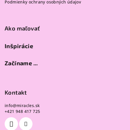
Podmienky ochrany osobných údajov
e
Ako maľovať
Inšpirácie
Začíname ...
Kontakt
info
@
miracles.sk
+421 948 417 725