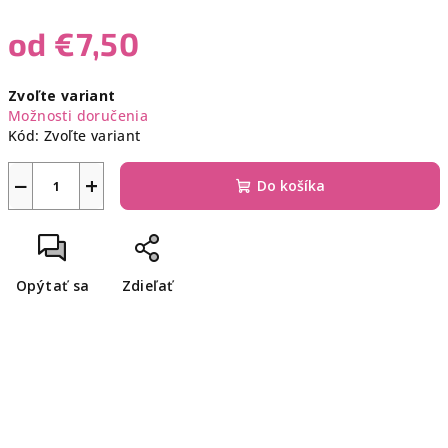
od
€7,50
Jednotková
Zvoľte variant
cena:
Možnosti doručenia
Kód:
Zvoľte variant
−
+
Do košíka
Opýtať sa
Zdieľať