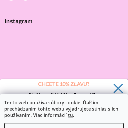
Instagram
CHCETE 10% ZĽAVU?
Stačí sa prihlásiť k odberu nášho
newsletteru a 10 % zľava je vaša.
Tento web používa súbory cookie. Ďalším
prechádzaním tohto webu vyjadrujete súhlas s ich
používaním. Viac informácií
tu
.
Sledovať na Instagrame