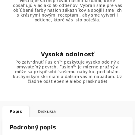
Nechajte sa inšpirovať našimi farbami, ktoré
obsahujú viac ako 50 odtieňov. Vybrali sme pre vás
obľúbené farby našich zákazníkov a spojili sme ich
s krásnymi novými receptami, aby sme vytvorili
odtiene, ktoré vás isto potešia.
Vysoká odolnosť
Po zatvrdnutí Fusion™ poskytuje vysoko odolný a
omyvateľný povrch. Fusion™ je mierne pružný a
môže sa prispôsobiť vašemu nábytku, podlahám,
kuchynským skriniam a ďalším vašim nápadom. Už
žiadne odštiepenie alebo prasknutie!
Popis
Diskusia
Podrobný popis