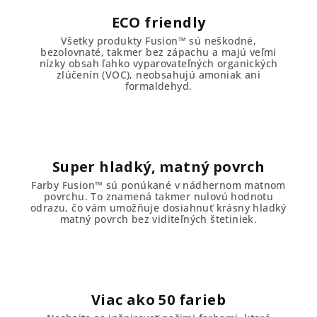
ECO friendly
Všetky produkty Fusion™ sú neškodné,
bezolovnaté, takmer bez zápachu a majú veľmi
nízky obsah ľahko vyparovateľných organických
zlúčenín (VOC), neobsahujú amoniak ani
formaldehyd.
Super hladký, matný povrch
Farby Fusion™ sú ponúkané v nádhernom matnom
povrchu. To znamená takmer nulovú hodnotu
odrazu, čo vám umožňuje dosiahnuť krásny hladký
matný povrch bez viditeľných štetiniek.
Viac ako 50 farieb