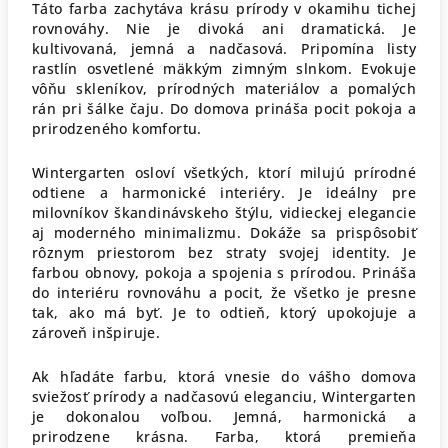
Táto farba zachytáva krásu prírody v okamihu tichej
rovnováhy. Nie je divoká ani dramatická. Je
kultivovaná, jemná a nadčasová.
Pripomína listy
rastlín osvetlené mäkkým zimným slnkom. Evokuje
vôňu skleníkov, prírodných materiálov a pomalých
rán pri šálke čaju. Do domova prináša pocit pokoja a
prirodzeného komfortu.
Wintergarten osloví všetkých, ktorí milujú prírodné
odtiene a harmonické interiéry. Je ideálny pre
milovníkov škandinávskeho štýlu, vidieckej elegancie
aj moderného minimalizmu. Dokáže sa prispôsobiť
rôznym priestorom bez straty svojej identity.
Je
farbou obnovy, pokoja a spojenia s prírodou. Prináša
do interiéru rovnováhu a pocit, že všetko je presne
tak, ako má byť. Je to odtieň, ktorý upokojuje a
zároveň inšpiruje.
Ak hľadáte farbu, ktorá vnesie do vášho domova
sviežosť prírody a nadčasovú eleganciu, Wintergarten
je dokonalou voľbou. Jemná, harmonická a
prirodzene krásna. Farba, ktorá premieňa