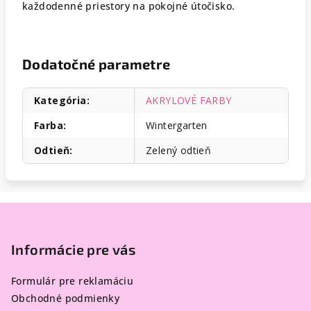
každodenné priestory na pokojné útočisko.
Dodatočné parametre
Kategória
:
AKRYLOVÉ FARBY
Farba
:
Wintergarten
Odtieň
:
Zelený odtieň
Z
á
p
Informácie pre vás
ä
Formulár pre reklamáciu
t
Obchodné podmienky
i