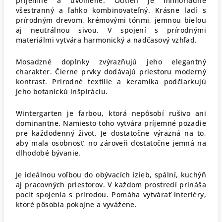
príjemne a uvoľnene.
Odtieň je mimoriadne
všestranný a ľahko kombinovateľný. Krásne ladí s
prírodným drevom, krémovými tónmi, jemnou bielou
aj neutrálnou sivou. V spojení s prírodnými
materiálmi vytvára harmonický a nadčasový vzhľad.
Mosadzné doplnky zvýrazňujú jeho elegantný
charakter. Čierne prvky dodávajú priestoru moderný
kontrast. Prírodné textílie a keramika podčiarkujú
jeho botanickú inšpiráciu.
Wintergarten je farbou, ktorá nepôsobí rušivo ani
dominantne. Namiesto toho vytvára príjemné pozadie
pre každodenný život. Je dostatočne výrazná na to,
aby mala osobnosť, no zároveň dostatočne jemná na
dlhodobé bývanie.
Je ideálnou voľbou do obývacích izieb, spální, kuchýň
aj pracovných priestorov. V každom prostredí prináša
pocit spojenia s prírodou. Pomáha vytvárať interiéry,
ktoré pôsobia pokojne a vyvážene.