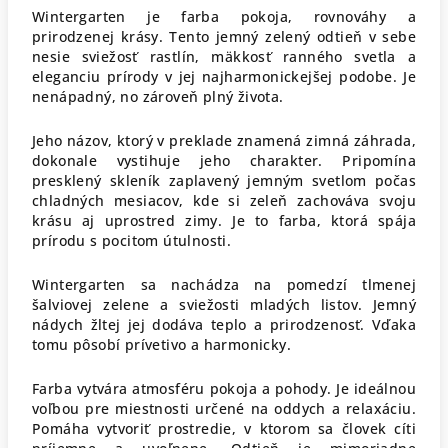
Wintergarten je farba pokoja, rovnováhy a
prirodzenej krásy. Tento jemný zelený odtieň v sebe
nesie sviežosť rastlín, mäkkosť ranného svetla a
eleganciu prírody v jej najharmonickejšej podobe. Je
nenápadný, no zároveň plný života.
Jeho názov, ktorý v preklade znamená zimná záhrada,
dokonale vystihuje jeho charakter. Pripomína
presklený skleník zaplavený jemným svetlom počas
chladných mesiacov, kde si zeleň zachováva svoju
krásu aj uprostred zimy. Je to farba, ktorá spája
prírodu s pocitom útulnosti.
Wintergarten sa nachádza na pomedzí tlmenej
šalviovej zelene a sviežosti mladých listov. Jemný
nádych žltej jej dodáva teplo a prirodzenosť. Vďaka
tomu pôsobí prívetivo a harmonicky.
Farba vytvára atmosféru pokoja a pohody. Je ideálnou
voľbou pre miestnosti určené na oddych a relaxáciu.
Pomáha vytvoriť prostredie, v ktorom sa človek cíti