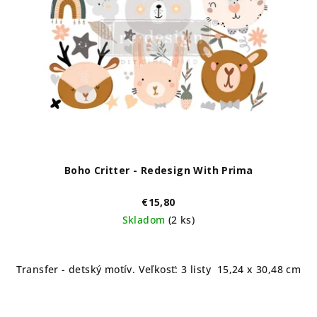
s
d
p
u
r
k
o
t
d
o
u
v
k
t
o
Boho Critter - Redesign With Prima
v
€15,80
Skladom
(2 ks)
Transfer - detský motív. Veľkosť: 3 listy 15,24 x 30,48 cm