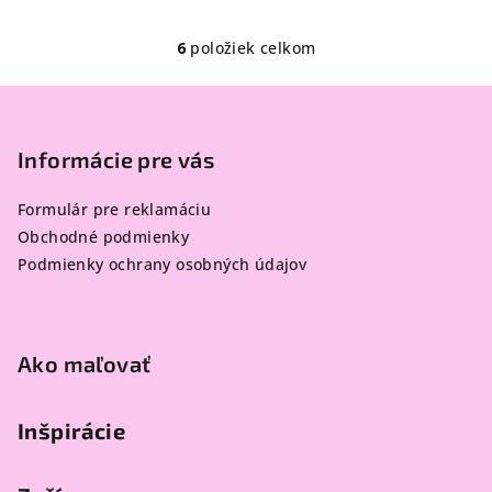
6
položiek celkom
O
v
Z
l
á
á
p
Informácie pre vás
d
a
ä
c
Formulár pre reklamáciu
t
i
Obchodné podmienky
i
e
Podmienky ochrany osobných údajov
e
p
r
v
k
Ako maľovať
y
v
Inšpirácie
ý
p
i