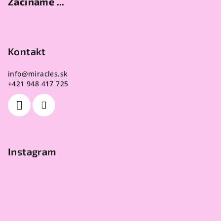
Začíname ...
s
u
Kontakt
info
@
miracles.sk
+421 948 417 725
Instagram