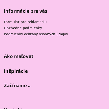
á
p
Informácie pre vás
ä
Formulár pre reklamáciu
t
Obchodné podmienky
i
Podmienky ochrany osobných údajov
e
Ako maľovať
Inšpirácie
Začíname ...