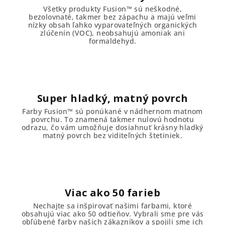
Všetky produkty Fusion™ sú neškodné,
bezolovnaté, takmer bez zápachu a majú veľmi
nízky obsah ľahko vyparovateľných organických
zlúčenín (VOC), neobsahujú amoniak ani
formaldehyd.
Super hladký, matný povrch
Farby Fusion™ sú ponúkané v nádhernom matnom
povrchu. To znamená takmer nulovú hodnotu
odrazu, čo vám umožňuje dosiahnuť krásny hladký
matný povrch bez viditeľných štetiniek.
Viac ako 50 farieb
Nechajte sa inšpirovať našimi farbami, ktoré
obsahujú viac ako 50 odtieňov. Vybrali sme pre vás
obľúbené farby našich zákazníkov a spojili sme ich