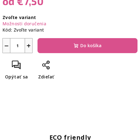
od
€7,50
Jednotková
Zvoľte variant
cena:
Možnosti doručenia
Kód:
Zvoľte variant
−
+
Do košíka
Opýtať sa
Zdieľať
ECO friendly