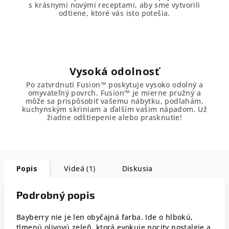
s krásnymi novými receptami, aby sme vytvorili
odtiene, ktoré vás isto potešia.
Vysoká odolnosť
Po zatvrdnutí Fusion™ poskytuje vysoko odolný a
omyvateľný povrch. Fusion™ je mierne pružný a
môže sa prispôsobiť vašemu nábytku, podlahám,
kuchynským skriniam a ďalším vašim nápadom. Už
žiadne odštiepenie alebo prasknutie!
Popis
Videá (1)
Diskusia
Podrobný popis
Bayberry nie je len obyčajná farba. Ide o hlbokú,
tlmenú olivovú zeleň, ktorá evokuje pocity nostalgie a