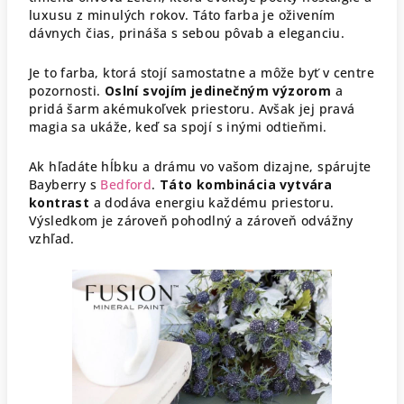
luxusu z minulých rokov. Táto farba je oživením
dávnych čias, prináša s sebou pôvab a eleganciu.
Je to farba, ktorá stojí samostatne a môže byť v centre
pozornosti.
Oslní svojím jedinečným výzorom
a
pridá šarm akémukoľvek priestoru. Avšak jej pravá
magia sa ukáže, keď sa spojí s inými odtieňmi.
Ak hľadáte hĺbku a drámu vo vašom dizajne, spárujte
Bayberry s
Bedford
.
Táto kombinácia vytvára
kontrast
a dodáva energiu každému priestoru.
Výsledkom je zároveň pohodlný a zároveň odvážny
vzhľad.