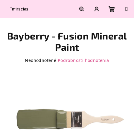
Prejsť
na
obsah
Nákupn
Hľadať
Prihlásenie
Bayberry - Fusion Mineral
košík
Paint
Priemerné
Neohodnotené
Podrobnosti hodnotenia
hodnotenie
produktu
je
0,0
z
5
hviezdičiek.