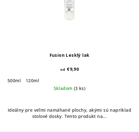
Fusion Lesklý lak
€9,90
od
500ml
120ml
Skladom
(3 ks)
Ideálny pre veľmi namáhané plochy, akými sú napríklad
stolové dosky. Tento produkt na...
Z