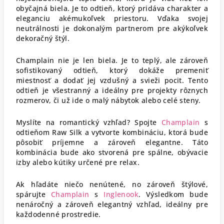
obyčajná biela. Je to odtieň, ktorý pridáva charakter a
eleganciu akémukoľvek priestoru. Vďaka svojej
neutrálnosti je dokonalým partnerom pre akýkoľvek
dekoračný štýl.
Champlain nie je len biela. Je to teplý, ale zároveň
sofistikovaný odtieň, ktorý dokáže premeniť
miestnosť a dodať jej vzdušný a svieži pocit. Tento
odtieň je všestranný a ideálny pre projekty rôznych
rozmerov, či už ide o malý nábytok alebo celé steny.
Myslíte na romantický vzhľad? Spojte
Champlain
s
odtieňom Raw Silk a vytvorte kombináciu, ktorá bude
pôsobiť príjemne a zároveň elegantne. Táto
kombinácia bude ako stvorená pre spálne, obývacie
izby alebo kútiky určené pre relax.
Ak hľadáte niečo nenútené, no zároveň štýlové,
spárujte
Champlain
s
Inglenook
. Výsledkom bude
nenáročný a zároveň elegantný vzhľad, ideálny pre
každodenné prostredie.