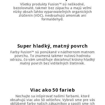
Všetky produkty Fusion™ sú neškodné,
bezolovnaté, takmer bez zápachu a majú veľmi
nízky obsah ľahko vyparovateľných organických
zlúčenín (VOC), neobsahujú amoniak ani
formaldehyd.
Super hladký, matný povrch
Farby Fusion™ sú ponúkané v nádhernom matnom
povrchu. To znamená takmer nulovú hodnotu
odrazu, čo vám umožňuje dosiahnuť krásny hladký
matný povrch bez viditeľných štetiniek.
Viac ako 50 farieb
Nechajte sa inšpirovať našimi farbami, ktoré
obsahujú viac ako 50 odtieňov. Vybrali sme pre vás
obľúbené farby našich zákazníkov a spojili sme ich