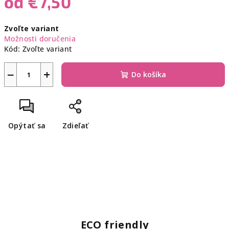
od
€7,50
Jednotková
Zvoľte variant
cena:
Možnosti doručenia
Kód:
Zvoľte variant
−
+
Do košíka
Opýtať sa
Zdieľať
ECO friendly