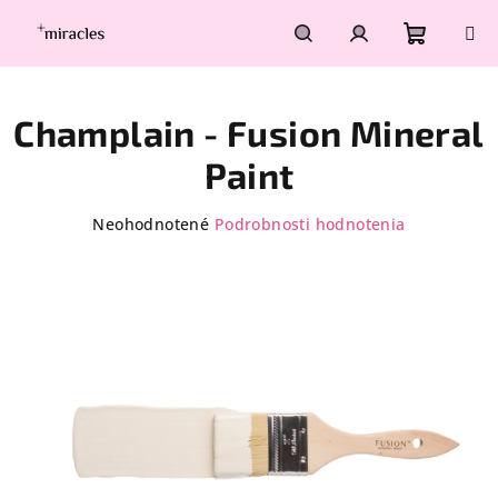
Prejsť
na
obsah
Nákupn
Hľadať
Prihlásenie
Champlain - Fusion Mineral
košík
Paint
Priemerné
Neohodnotené
Podrobnosti hodnotenia
hodnotenie
produktu
je
0,0
z
5
hviezdičiek.