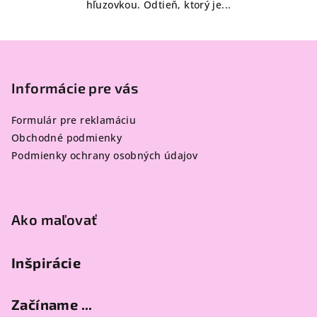
hľuzovkou. Odtieň, ktorý je...
Z
á
p
Informácie pre vás
ä
Formulár pre reklamáciu
t
Obchodné podmienky
i
Podmienky ochrany osobných údajov
e
Ako maľovať
Inšpirácie
Začíname ...