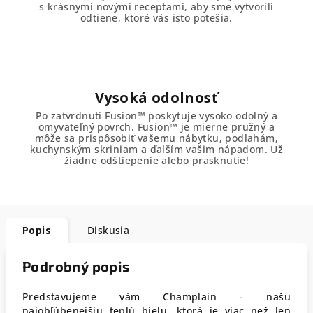
s krásnymi novými receptami, aby sme vytvorili
odtiene, ktoré vás isto potešia.
Vysoká odolnosť
Po zatvrdnutí Fusion™ poskytuje vysoko odolný a
omyvateľný povrch. Fusion™ je mierne pružný a
môže sa prispôsobiť vašemu nábytku, podlahám,
kuchynským skriniam a ďalším vašim nápadom. Už
žiadne odštiepenie alebo prasknutie!
Popis
Diskusia
Podrobný popis
Predstavujeme vám Champlain - našu
najobľúbenejšiu teplú bielu, ktorá je viac než len