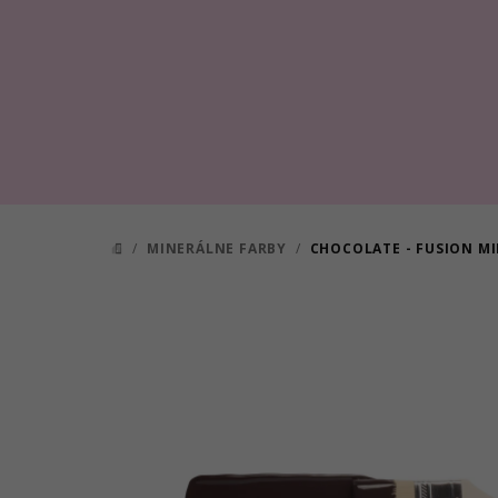
Prejsť
na
obsah
/
MINERÁLNE FARBY
/
CHOCOLATE - FUSION MI
DOMOV