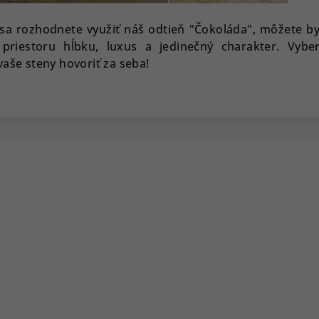
sa rozhodnete využiť náš odtieň "Čokoláda", môžete byť
priestoru hĺbku, luxus a jedinečný charakter. Vyber
vaše steny hovoriť za seba!