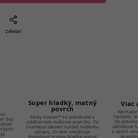
Zdieľať
Super hladký, matný
Viac 
povrch
Nechajte 
 sú
farbami, k
Farby Fusion™ sú ponúkané v
er bez
50 odtieňo
nádhernom matnom povrchu. To
 obsah
obľúbené f
znamená takmer nulovú hodnotu
ických
a spojili sm
odrazu, čo vám umožňuje
ujú
receptam
dosiahnuť krásny hladký matný