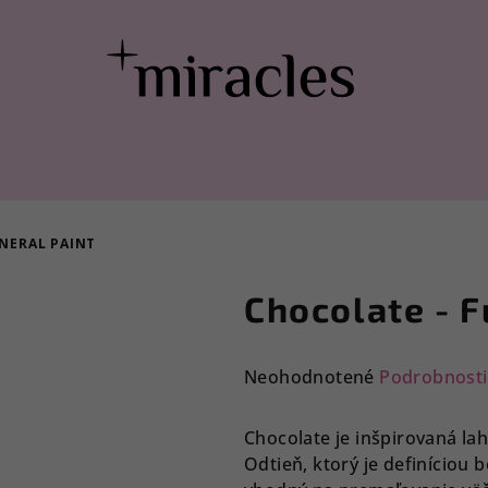
NERAL PAINT
Chocolate - F
Priemerné
Neohodnotené
Podrobnosti
hodnotenie
produktu
Chocolate je inšpirovaná 
je
Odtieň, ktorý je definíciou 
0,0