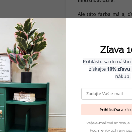
Ale táto farba má aj ď
vzhľad, Chocolate môž
základ a potom pridaj
"shabby chic" štýl.
Zľava 1
A čo kombinácie s iným
kombinovať s mnohými
Prihláste sa do nášho
získajte
10% zľavu
Spojte ju s farbou
Bed
nákup.
pocit pokoja a klidu, i
Ak sa chcete odvážiť a
odtieňom "
Champne
kombinácia, ktorá sa 
Prihlásiť sa a zís
Vaše e-mailová adresa je 
Podmienky ochrany oso