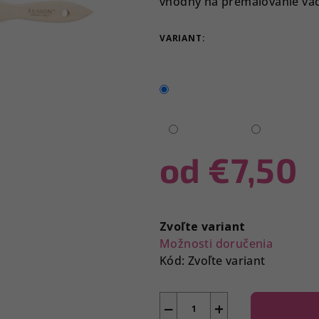
vhodný na premaľovanie väčš
z
5
VARIANT:
hviezdičiek.
od
€7,50
Jednotková
cena:
Zvoľte variant
Možnosti doručenia
Kód:
Zvoľte variant
−
+