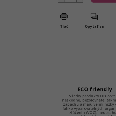
Tlač
Opýtať sa
ECO friendly
Všetky produkty Fusion™
neškodné, bezolovnaté, takm
zápachu a majú veľmi nízky
ľahko vyparovateľných organ
zlúčenín (VOC), neobsah