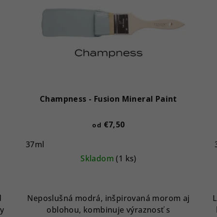
Champness - Fusion Mineral Paint
€7,50
od
37ml
Skladom
(1 ks)
d
Neposlušná modrá, inšpirovaná morom aj
L
dy
oblohou, kombinuje výraznosť s