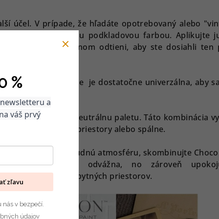
alší účel. V prípade, že hľadáte opotrebovaný alebo "vi
e byť tou najlepšou podkladovou farbou. Aplikujte j
te vrchný náter v inom odtieni, aby ste dosiahli ten 
0 %
i farbami? Chocolate je dostatočne univerzálna, aby sa
 odtieňmi:
 newsletteru a
na váš prvý
ford
pre elegantnú neutrálnu paletu. Táto kombinácia vy
deálna pre relaxačné priestory alebo spálne.
 zároveň zachovať kľudnú atmosféru, skombinujte Chocol
ss
". Výsledkom je odvážna, no zároveň upokoj
hodí do moderných obytných priestorov.
kať zľavu
u nás v bezpečí.
bných údajov