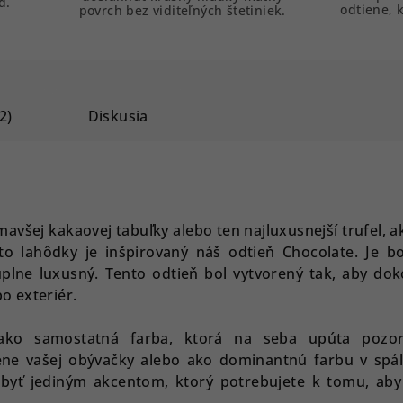
d.
odtiene, k
povrch bez viditeľných štetiniek.
2)
Diskusia
mavšej kakaovej tabuľky alebo ten najluxusnejší trufel, a
jto lahôdky je inšpirovaný náš odtieň Chocolate. Je bo
úplne luxusný. Tento odtieň bol vytvorený tak, aby dok
bo exteriér.
 ako samostatná farba, ktorá na seba upúta pozor
tene vašej obývačky alebo ako dominantnú farbu v spáln
byť jediným akcentom, ktorý potrebujete k tomu, aby