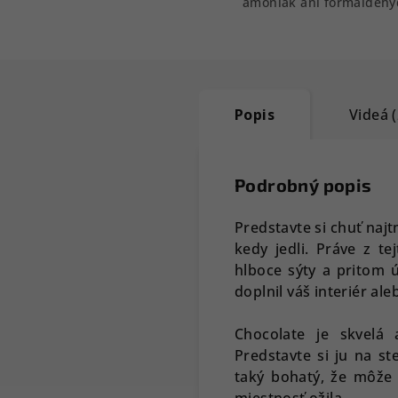
amoniak ani formaldehy
Popis
Videá (
Podrobný popis
Predstavte si chuť najt
kedy jedli. Práve z te
hlboce sýty a pritom 
doplnil váš interiér ale
Chocolate je skvelá
Predstavte si ju na s
taký bohatý, že môže 
miestnosť ožila.