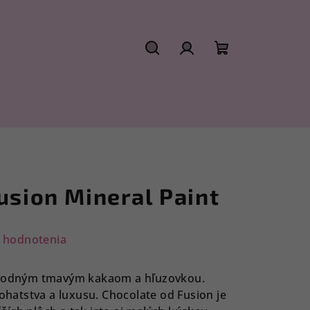
Hľadať
Prihlásenie
Nákupný
košík
usion Mineral Paint
 hodnotenia
lahodným tmavým kakaom a hľuzovkou.
bohatstva a luxusu. Chocolate od Fusion je