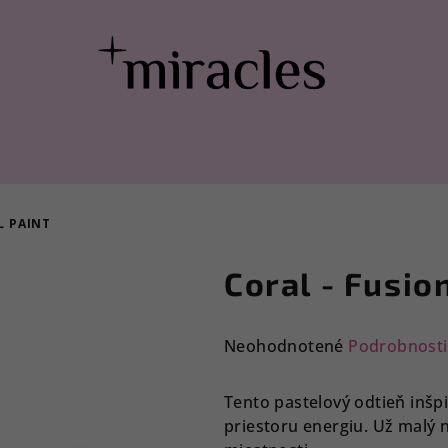
L PAINT
Coral - Fusio
Priemerné
Neohodnotené
Podrobnosti
hodnotenie
produktu
Tento pastelový odtieň inšp
je
priestoru energiu. Už malý
0,0