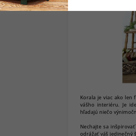
Korala je viac ako len
vášho interiéru. Je i
hľadajú niečo výnimočn
Nechajte sa inšpirovať
odrážať váš jedinečný 