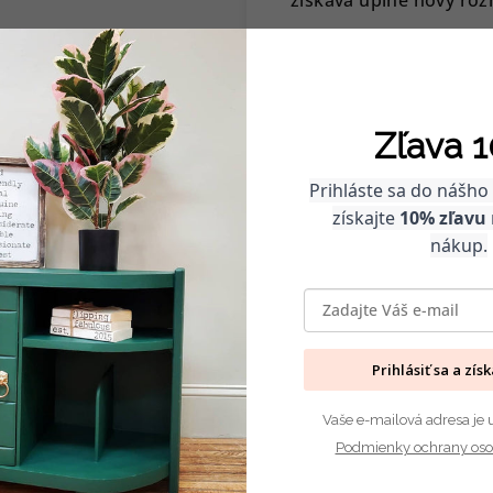
Táto farba sa výborn
svieži pocit?
Skombin
dynamický a svieži prie
Zľava 1
Ale čo ak hľadáte nie
Skombinujte Koralu 
Prihláste sa do nášho
kombináciu, ktorá v se
získajte
10% zľavu
nákup.
Prihlásiť sa a zís
Vaše e-mailová adresa je 
Podmienky ochrany oso