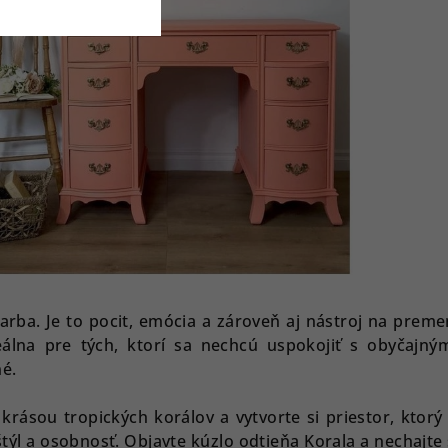
 farba. Je to pocit, emócia a zároveň aj nástroj na prem
deálna pre tých, ktorí sa nechcú uspokojiť s obyčajným
é.
 krásou tropických korálov a vytvorte si priestor, ktor
štýl a osobnosť. Objavte kúzlo odtieňa Korala a nechajte