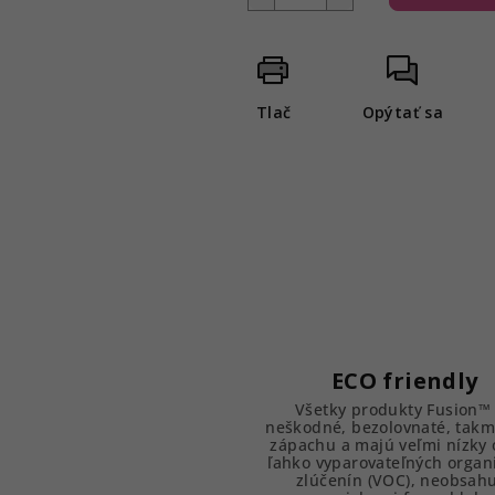
Tlač
Opýtať sa
ECO friendly
Všetky produkty Fusion™
neškodné, bezolovnaté, takm
zápachu a majú veľmi nízky
ľahko vyparovateľných organ
zlúčenín (VOC), neobsah