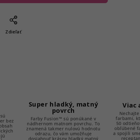
Zdieľať
Super hladký, matný
Viac 
povrch
Nechajte 
 sú
farbami, k
Farby Fusion™ sú ponúkané v
er bez
50 odtieňo
nádhernom matnom povrchu. To
 obsah
obľúbené f
znamená takmer nulovú hodnotu
ických
a spojili sm
odrazu, čo vám umožňuje
ujú
receptam
dosiahnuť krásny hladký matný