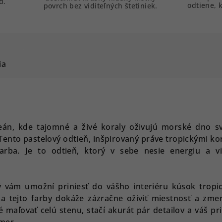
d.
odtiene, k
povrch bez viditeľných štetiniek.
ia
ceán, kde tajomné a živé koraly oživujú morské dno sv
Tento pastelový odtieň, inšpirovaný práve tropickými ko
arba. Je to odtieň, ktorý v sebe nesie energiu a vit
rý vám umožní priniesť do vášho interiéru kúsok tropi
a tejto farby dokáže zázračne oživiť miestnosť a zmeni
é maľovať celú stenu, stačí akurát pár detailov a váš pr
mer.