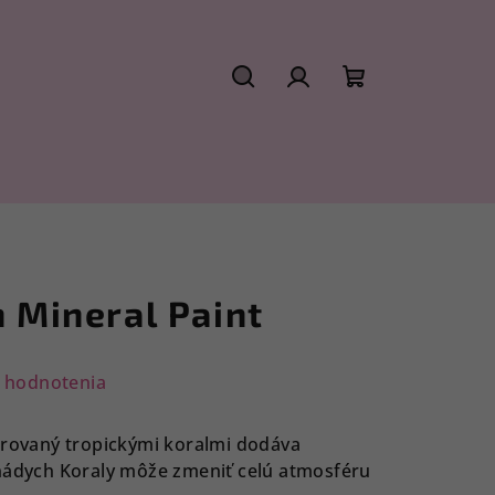
Hľadať
Prihlásenie
Nákupný
košík
n Mineral Paint
 hodnotenia
irovaný tropickými koralmi dodáva
 nádych Koraly môže zmeniť celú atmosféru