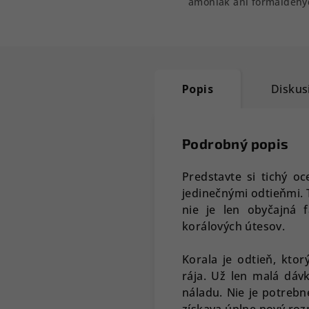
amoniak ani formaldehy
Popis
Diskus
Podrobný popis
Predstavte si tichý o
jedinečnými odtieňmi. 
nie je len obyčajná f
korálových útesov.
Korala je odtieň, kto
rája. Už len malá dávk
náladu. Nie je potrebn
získava úplne nový roz