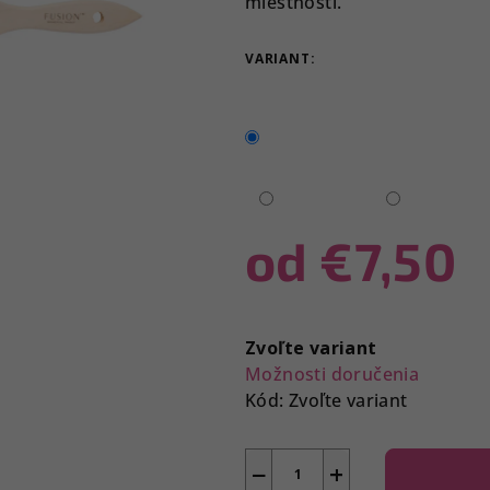
miestnosti.
z
5
VARIANT:
hviezdičiek.
od
€7,50
Jednotková
cena:
Zvoľte variant
Možnosti doručenia
Kód:
Zvoľte variant
−
+