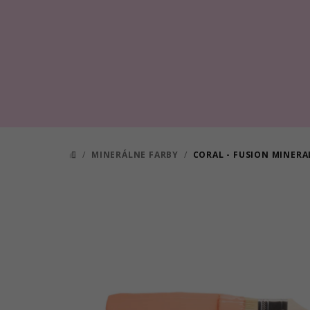
Prejsť
na
obsah
/
MINERÁLNE FARBY
/
CORAL - FUSION MINERA
DOMOV