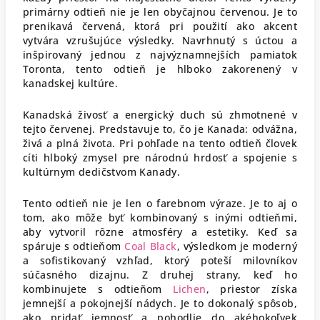
primárny odtieň nie je len obyčajnou červenou. Je to
prenikavá červená, ktorá pri použití ako akcent
vytvára vzrušujúce výsledky. Navrhnutý s úctou a
inšpirovaný jednou z najvýznamnejších pamiatok
Toronta, tento odtieň je hlboko zakorenený v
kanadskej kultúre.
Kanadská živosť a energický duch sú zhmotnené v
tejto červenej. Predstavuje to, čo je Kanada: odvážna,
živá a plná života. Pri pohľade na tento odtieň človek
cíti hlboký zmysel pre národnú hrdosť a spojenie s
kultúrnym dedičstvom Kanady.
Tento odtieň nie je len o farebnom výraze. Je to aj o
tom, ako môže byť kombinovaný s inými odtieňmi,
aby vytvoril rôzne atmosféry a estetiky. Keď sa
spáruje s odtieňom
Coal Black
, výsledkom je moderný
a sofistikovaný vzhľad, ktorý poteší milovníkov
súčasného dizajnu. Z druhej strany, keď ho
kombinujete s odtieňom
Lichen
, priestor získa
jemnejší a pokojnejší nádych. Je to dokonalý spôsob,
ako pridať jemnosť a pohodlie do akéhokoľvek