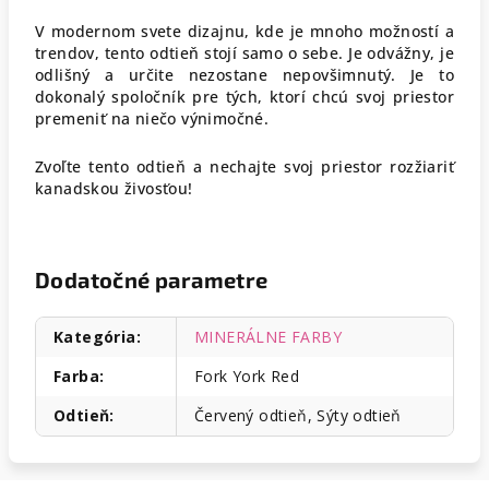
V modernom svete dizajnu, kde je mnoho možností a
trendov, tento odtieň stojí samo o sebe. Je odvážny, je
odlišný a určite nezostane nepovšimnutý. Je to
dokonalý spoločník pre tých, ktorí chcú svoj priestor
premeniť na niečo výnimočné.
Zvoľte tento odtieň a nechajte svoj priestor rozžiariť
kanadskou živosťou!
Dodatočné parametre
Kategória
:
MINERÁLNE FARBY
Farba
:
Fork York Red
Odtieň
:
Červený odtieň, Sýty odtieň