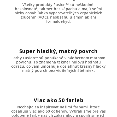
Všetky produkty Fusion™ sú neškodné,
bezolovnaté, takmer bez zápachu a majú veľmi
nízky obsah ľahko vyparovateľných organických
zlúčenín (VOC), neobsahujú amoniak ani
formaldehyd.
Super hladký, matný povrch
Farby Fusion™ sú ponúkané v nádhernom matnom
povrchu. To znamená takmer nulovú hodnotu
odrazu, čo vám umožňuje dosiahnuť krásny hladký
matný povrch bez viditeľných štetiniek.
Viac ako 50 farieb
Nechajte sa inšpirovať našimi farbami, ktoré
obsahujú viac ako 50 odtieňov. Vybrali sme pre vás
obľúbené farby našich zákazníkov a spojili sme ich