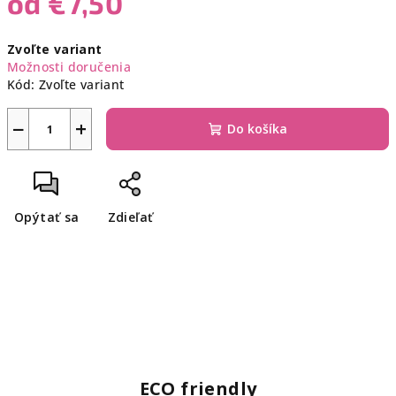
od
€7,50
Jednotková
Zvoľte variant
cena:
Možnosti doručenia
Kód:
Zvoľte variant
−
+
Do košíka
Opýtať sa
Zdieľať
ECO friendly