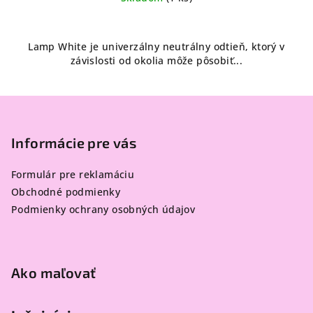
Lamp White je univerzálny neutrálny odtieň, ktorý v
závislosti od okolia môže pôsobiť...
Z
á
p
Informácie pre vás
ä
Formulár pre reklamáciu
t
Obchodné podmienky
i
Podmienky ochrany osobných údajov
e
Ako maľovať