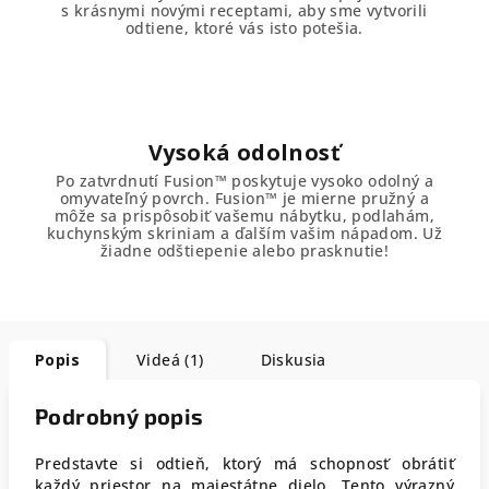
s krásnymi novými receptami, aby sme vytvorili
odtiene, ktoré vás isto potešia.
Vysoká odolnosť
Po zatvrdnutí Fusion™ poskytuje vysoko odolný a
omyvateľný povrch. Fusion™ je mierne pružný a
môže sa prispôsobiť vašemu nábytku, podlahám,
kuchynským skriniam a ďalším vašim nápadom. Už
žiadne odštiepenie alebo prasknutie!
Popis
Videá (1)
Diskusia
Podrobný popis
Predstavte si odtieň, ktorý má schopnosť obrátiť
každý priestor na majestátne dielo. Tento výrazný