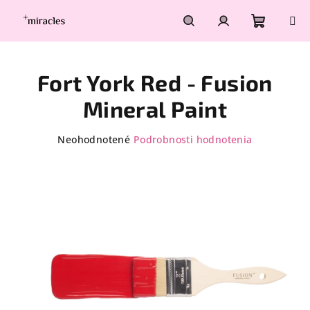
Prejsť
na
obsah
Nákupn
Hľadať
Prihlásenie
Fort York Red - Fusion
košík
Mineral Paint
Priemerné
Neohodnotené
Podrobnosti hodnotenia
hodnotenie
produktu
je
0,0
z
5
hviezdičiek.