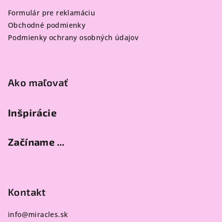
ä
Formulár pre reklamáciu
t
Obchodné podmienky
i
Podmienky ochrany osobných údajov
e
Ako maľovať
Inšpirácie
Začíname ...
Kontakt
info
@
miracles.sk