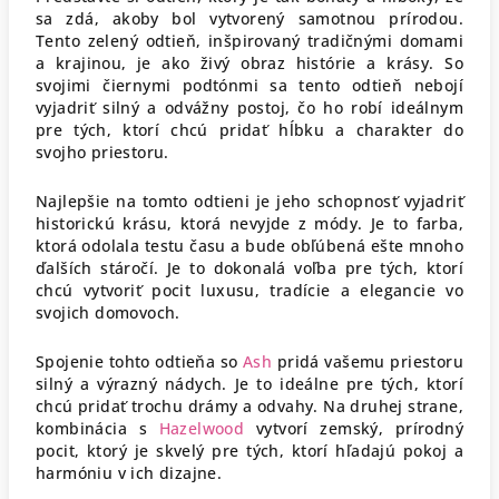
sa zdá, akoby bol vytvorený samotnou prírodou.
Tento zelený odtieň, inšpirovaný tradičnými domami
a krajinou, je ako živý obraz histórie a krásy. So
svojimi čiernymi podtónmi sa tento odtieň nebojí
vyjadriť silný a odvážny postoj, čo ho robí ideálnym
pre tých, ktorí chcú pridať hĺbku a charakter do
svojho priestoru.
Najlepšie na tomto odtieni je jeho schopnosť vyjadriť
historickú krásu, ktorá nevyjde z módy. Je to farba,
ktorá odolala testu času a bude obľúbená ešte mnoho
ďalších stáročí. Je to dokonalá voľba pre tých, ktorí
chcú vytvoriť pocit luxusu, tradície a elegancie vo
svojich domovoch.
Spojenie tohto odtieňa so
Ash
pridá vašemu priestoru
silný a výrazný nádych. Je to ideálne pre tých, ktorí
chcú pridať trochu drámy a odvahy. Na druhej strane,
kombinácia s
Hazelwood
vytvorí zemský, prírodný
pocit, ktorý je skvelý pre tých, ktorí hľadajú pokoj a
harmóniu v ich dizajne.