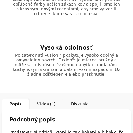
obľúbené farby našich zákazníkov a spojili sme ich
s krásnymi novými receptami, aby sme vytvorili
odtiene, ktoré vás isto potešia.
Vysoká odolnosť
Po zatvrdnutí Fusion™ poskytuje vysoko odolný a
omyvateľný povrch. Fusion™ je mierne pružný a
môže sa prispôsobiť vašemu nábytku, podlahám,
kuchynským skriniam a ďalším vašim nápadom. Už
žiadne odštiepenie alebo prasknutie!
Popis
Videá (1)
Diskusia
Podrobný popis
Predstavte si odtieň, ktorý je tak bohatý a hlboký, že