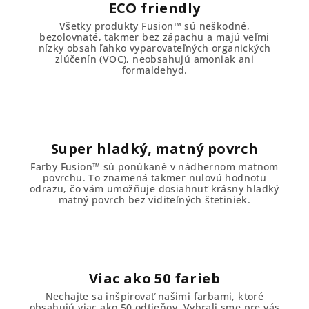
ECO friendly
Všetky produkty Fusion™ sú neškodné,
bezolovnaté, takmer bez zápachu a majú veľmi
nízky obsah ľahko vyparovateľných organických
zlúčenín (VOC), neobsahujú amoniak ani
formaldehyd.
Super hladký, matný povrch
Farby Fusion™ sú ponúkané v nádhernom matnom
povrchu. To znamená takmer nulovú hodnotu
odrazu, čo vám umožňuje dosiahnuť krásny hladký
matný povrch bez viditeľných štetiniek.
Viac ako 50 farieb
Nechajte sa inšpirovať našimi farbami, ktoré
obsahujú viac ako 50 odtieňov. Vybrali sme pre vás