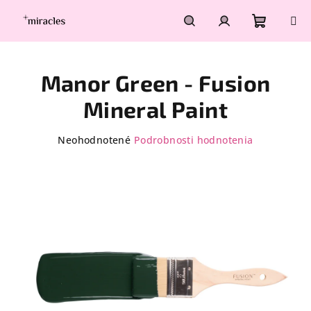
Prejsť
na
obsah
Nákupn
Hľadať
Prihlásenie
Manor Green - Fusion
košík
Mineral Paint
Priemerné
Neohodnotené
Podrobnosti hodnotenia
hodnotenie
produktu
je
0,0
z
5
hviezdičiek.