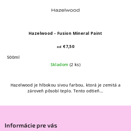
Hazelwood - Fusion Mineral Paint
€7,50
od
500ml
Skladom
(2 ks)
Hazelwood je hlbokou sivou farbou, ktorá je zemitá a
zároveň pôsobí teplo. Tento odtieň...
Z
á
p
Informácie pre vás