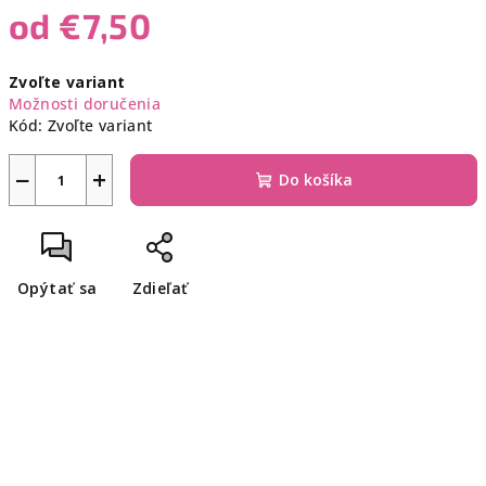
od
€7,50
Jednotková
Zvoľte variant
cena:
Možnosti doručenia
Kód:
Zvoľte variant
−
+
Do košíka
Opýtať sa
Zdieľať