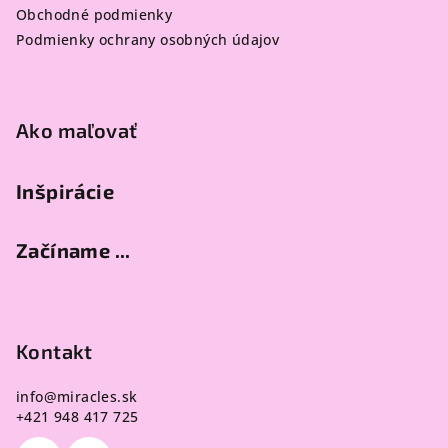
t
Obchodné podmienky
i
Podmienky ochrany osobných údajov
e
Ako maľovať
Inšpirácie
Začíname ...
Kontakt
info
@
miracles.sk
+421 948 417 725