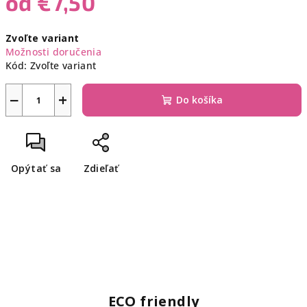
od
€7,50
Jednotková
Zvoľte variant
cena:
Možnosti doručenia
Kód:
Zvoľte variant
−
+
Do košíka
Opýtať sa
Zdieľať
ECO friendly