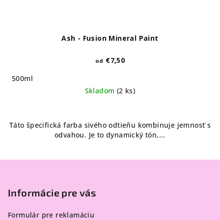
Ash - Fusion Mineral Paint
€7,50
od
500ml
Skladom
(2 ks)
Táto špecifická farba sivého odtieňu kombinuje jemnosť s
odvahou. Je to dynamický tón,...
Z
á
p
Informácie pre vás
ä
Formulár pre reklamáciu