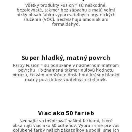
Všetky produkty Fusion™ sú neškodné,
bezolovnaté, takmer bez zápachu a majú veľmi
nízky obsah ľahko vyparovateľných organických
zlúčenín (VOC), neobsahujú amoniak ani
formaldehyd.
Super hladký, matný povrch
Farby Fusion™ sú ponúkané v nádhernom matnom
povrchu. To znamená takmer nulovú hodnotu
odrazu, čo vám umožňuje dosiahnuť krásny hladký
matný povrch bez viditeľných štetiniek.
Viac ako 50 farieb
Nechajte sa inšpirovať našimi farbami, ktoré
obsahujú viac ako 50 odtieňov. Vybrali sme pre vás
obľúbené farby našich zákazníkov a spojili sme ich