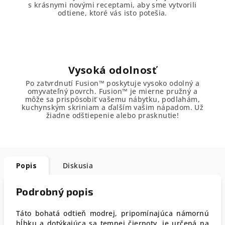
s krásnymi novými receptami, aby sme vytvorili
odtiene, ktoré vás isto potešia.
Vysoká odolnosť
Po zatvrdnutí Fusion™ poskytuje vysoko odolný a
omyvateľný povrch. Fusion™ je mierne pružný a
môže sa prispôsobiť vašemu nábytku, podlahám,
kuchynským skriniam a ďalším vašim nápadom. Už
žiadne odštiepenie alebo prasknutie!
Popis
Diskusia
Podrobný popis
Táto bohatá odtieň modrej, pripomínajúca námornú
hĺbku a dotýkajúca sa temnej čiernoty, je určená na