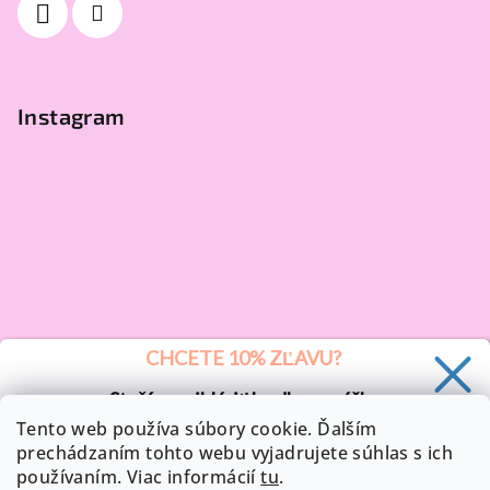
Instagram
CHCETE 10% ZĽAVU?
Stačí sa prihlásiť k odberu nášho
newsletteru a 10 % zľava je vaša.
Tento web používa súbory cookie. Ďalším
prechádzaním tohto webu vyjadrujete súhlas s ich
používaním. Viac informácií
tu
.