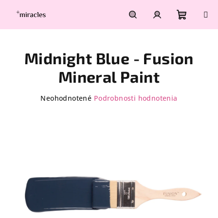
Prejsť
na
obsah
Nákupn
Hľadať
Prihlásenie
Midnight Blue - Fusion
košík
Mineral Paint
Priemerné
Neohodnotené
Podrobnosti hodnotenia
hodnotenie
produktu
je
0,0
z
5
hviezdičiek.