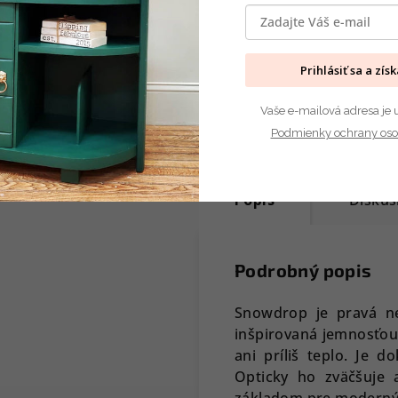
Všetky produkty Fusion™
neškodné, bezolovnaté, takm
zápachu a majú veľmi nízky
ľahko vyparovateľných organ
Prihlásiť sa a zís
zlúčenín (VOC), neobsah
amoniak ani formaldehy
Vaše e-mailová adresa je 
Podmienky ochrany oso
Popis
Diskus
Podrobný popis
Snowdrop je pravá neu
inšpirovaná jemnosťou
ani príliš teplo. Je 
Opticky ho zväčšuje 
základom pre moderný a