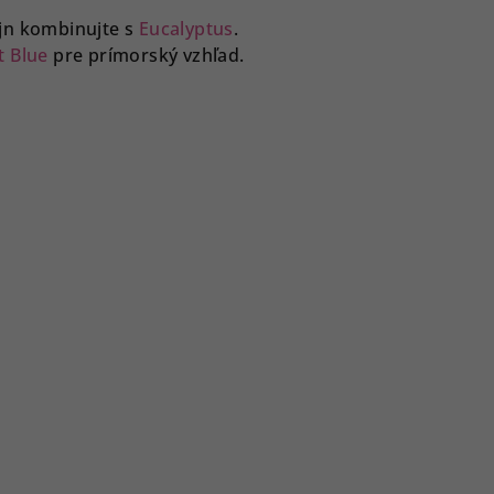
jn kombinujte s
Eucalyptus
.
t Blue
pre prímorský vzhľad.