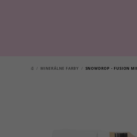
Prejsť
na
obsah
/
MINERÁLNE FARBY
/
SNOWDROP - FUSION MI
DOMOV