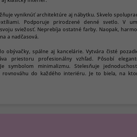
ožňuje vyniknúť architektúre aj nábytku. Skvelo spolupra
xtíliami. Podporuje prirodzené denné svetlo. V u
 svoju sviežosť. Neprebíja ostatné farby. Naopak, harm
lna a nadčasová.
 obývačky, spálne aj kancelárie. Vytvára čisté pozadi
áva priestoru profesionálny vzhľad. Pôsobí elegan
Je symbolom minimalizmu. Stelesňuje jednoduchos
rovnováhu do každého interiéru. Je to biela, na kto