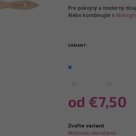
z
Pre pokojný a moderný diza
5
Alebo kombinujte s
Midnigh
hviezdičiek.
VARIANT:
od
€7,50
Jednotková
cena:
Zvoľte variant
Možnosti doručenia