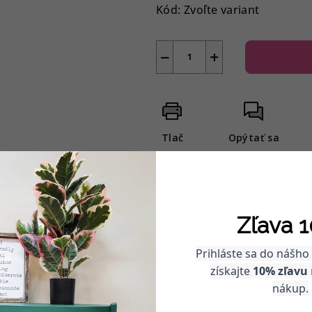
Kód:
Zvoľte variant
−
+
Tlač
Opýtať sa
Zľava 1
Prihláste sa do nášho
získajte
10% zľavu
nákup.
ECO friendly