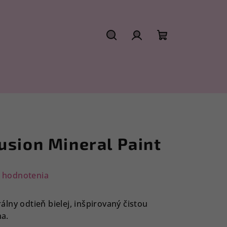
Hľadať
Prihlásenie
Nákupný
košík
usion Mineral Paint
 hodnotenia
lny odtieň bielej, inšpirovaný čistou
a.