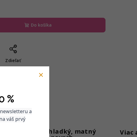
Do košíka
Zdieľať
0 %
 newsletteru a
na váš prvý
Super hladký, matný
Viac 