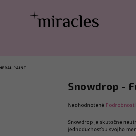
NERAL PAINT
Snowdrop - F
Priemerné
Neohodnotené
Podrobnosti
hodnotenie
produktu
Snowdrop je skutočne neutrá
je
jednoduchosťou svojho men
0,0