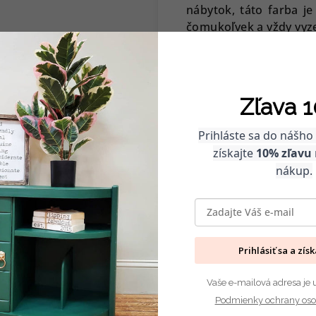
nábytok, táto farba je
čomukoľvek a vždy vyz
Pre tých, ktorí milujú
relaxačný vzhľad, sk
harmonický a upokojujú
Zľava 1
spálne alebo meditačné
Prihláste sa do nášho
získajte
10% zľavu
nákup.
Prihlásiť sa a zís
Vaše e-mailová adresa je 
Podmienky ochrany oso