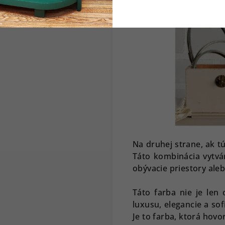
Na druhej strane, ak t
Táto kombinácia vytvá
obývacie priestory ale
Táto farba nie je len 
luxusu, elegancie a sof
Je to farba, ktorá hov