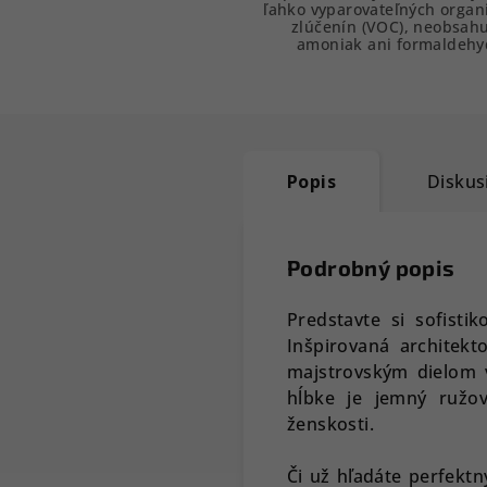
ľahko vyparovateľných organ
zlúčenín (VOC), neobsah
amoniak ani formaldehy
Popis
Diskus
Podrobný popis
Predstavte si sofisti
Inšpirovaná architek
majstrovským dielom v 
hĺbke je jemný ružo
ženskosti.
Či už hľadáte perfektn