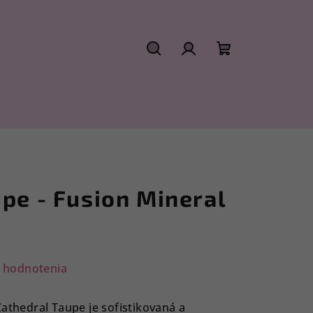
Hľadať
Prihlásenie
Nákupný
košík
pe - Fusion Mineral
 hodnotenia
Cathedral Taupe je sofistikovaná a