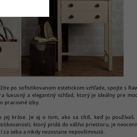
úžite po sofistikovanom estetickom vzhľade, spojte s Raw
ra luxusný a elegantný vzhľad, ktorý je ideálny pre mo
bo pracovné izby.
o jej kráse. Je aj o tom, ako sa cítiš, keď ju používaš.
istikovanosti, ktorý pridá do vášho priestoru, je neoceni
orí za seba a nikdy nezostane nepovšimnutá.