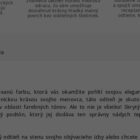
obľúbené f
znamená takmer nulovú hodnotu
ických
a spojili sm
odrazu, čo vám umožňuje
ujú
receptam
dosiahnuť krásny hladký matný
d.
odtiene, k
povrch bez viditeľných štetiniek.
ia
kovanú farbu, ktorá vás okamžite pohltí svojou elegan
tonickou krásou svojho menovca, táto odtieň je skut
oblasti farebných tónov. Ale to nie je všetko! Skrytý 
vý podtón, ktorý jej dodáva ten správny nádych te
ý odtieň na stenu svojho obývacieho izby alebo chcete 