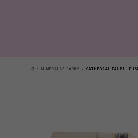
Prejsť
na
obsah
/
MINERÁLNE FARBY
/
CATHEDRAL TAUPE - FUS
DOMOV