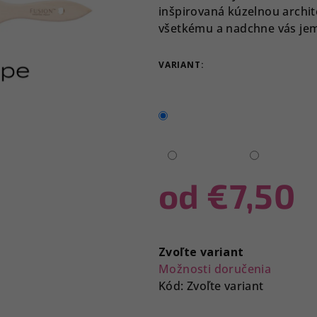
je
inšpirovaná kúzelnou archite
0,0
všetkému a nadchne vás je
z
5
VARIANT:
hviezdičiek.
od
€7,50
Jednotková
cena:
Zvoľte variant
Možnosti doručenia
Kód:
Zvoľte variant