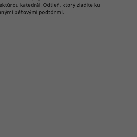
ktúrou katedrál. Odtieň, ktorý zladíte ku
mnými béžovými podtónmi.