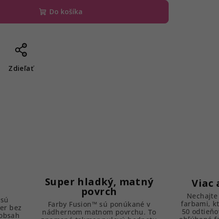
Do košíka
Zdieľať
Super hladký, matný
Viac 
povrch
Nechajte 
 sú
farbami, k
Farby Fusion™ sú ponúkané v
er bez
50 odtieňo
nádhernom matnom povrchu. To
 obsah