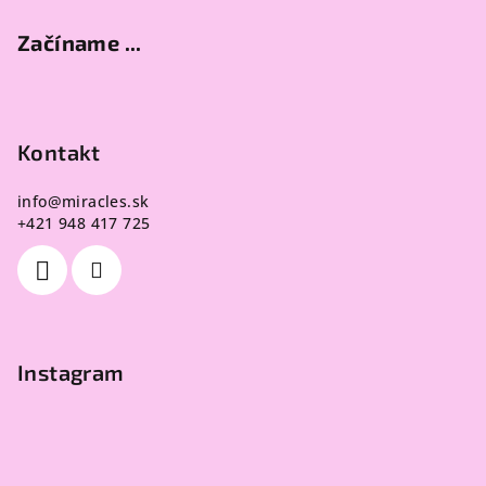
u
Začíname ...
Kontakt
info
@
miracles.sk
+421 948 417 725
Instagram