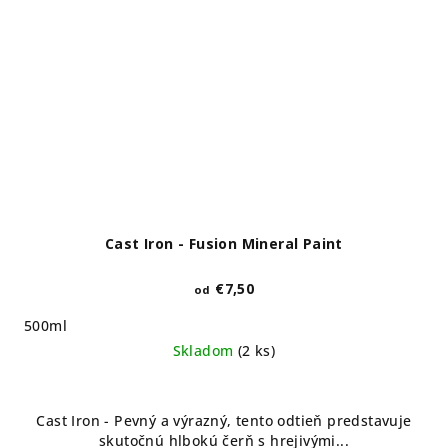
Cast Iron - Fusion Mineral Paint
€7,50
od
500ml
Skladom
(2 ks)
Cast Iron - Pevný a výrazný, tento odtieň predstavuje
skutočnú hlbokú čerň s hrejivými...