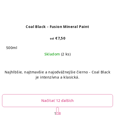
Coal Black - Fusion Mineral Paint
€7,50
od
500ml
Skladom
(2 ks)
Najhlbšie, najtmavšie a najodvážnejšie čierno - Coal Black
je intenzívna a klasická.
Načítať 12 ďalších
S
t
1
8