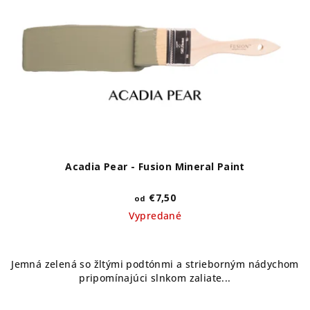
s
d
p
u
r
k
o
t
d
o
u
v
k
t
o
Acadia Pear - Fusion Mineral Paint
v
€7,50
od
Vypredané
Jemná zelená so žltými podtónmi a strieborným nádychom
pripomínajúci slnkom zaliate...